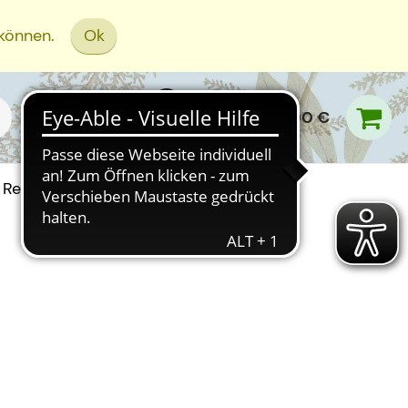
 können.
Ok
0,00 €
Rezept Einreichen