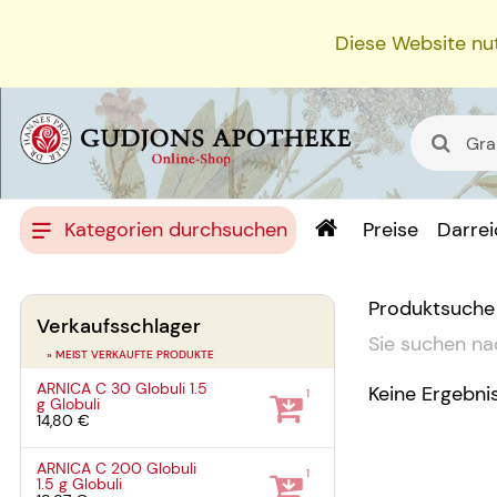
Diese Website nut
Kategorien durchsuchen
Preise
Darre
Produktsuche
Verkaufsschlager
Sie suchen na
» MEIST VERKAUFTE PRODUKTE
ARNICA C 30 Globuli
1.5
Keine Ergebni
1
g
Globuli
14,80 €
ARNICA C 200 Globuli
1
1.5 g
Globuli