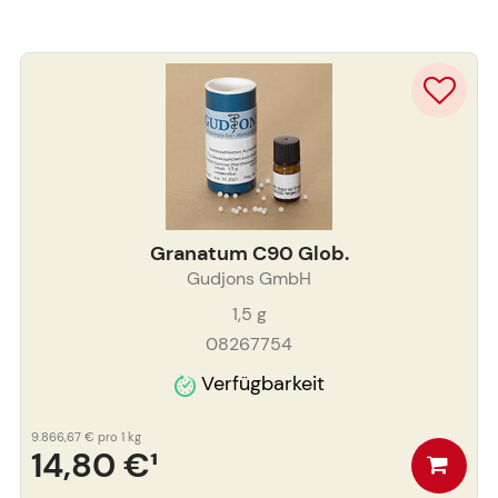
Granatum C90 Glob.
Gudjons GmbH
1,5
g
08267754
Verfügbarkeit
9.866,67 €
pro 1 kg
14,80 €
¹