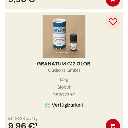
GRANATUM C12 GLOB.
Gudjons GmbH
1.5
g
Globuli
08207350
Verfügbarkeit
6.640,00 €
pro 1 kg
9,96 €
¹