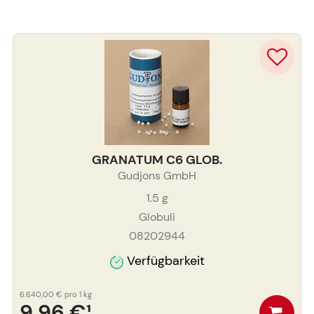
GRANATUM C6 GLOB.
Gudjons GmbH
1.5
g
Globuli
08202944
Verfügbarkeit
6.640,00 €
pro 1 kg
9,96 €
¹