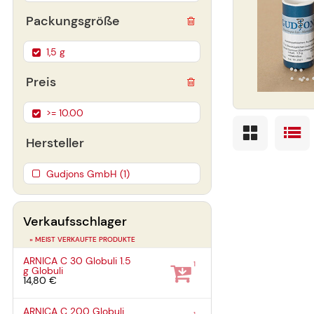
Packungsgröße
1,5 g
Preis
>= 10.00
Hersteller
Gudjons GmbH (1)
Verkaufsschlager
» MEIST VERKAUFTE PRODUKTE
ARNICA C 30 Globuli
1.5
1
g
Globuli
14,80 €
ARNICA C 200 Globuli