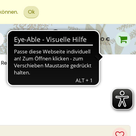
 können.
Ok
0,00 €
Rezept Einreichen