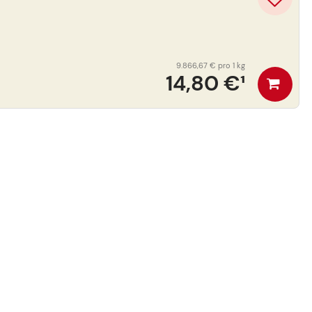
9.866,67 €
pro 1 kg
14,80 €
¹