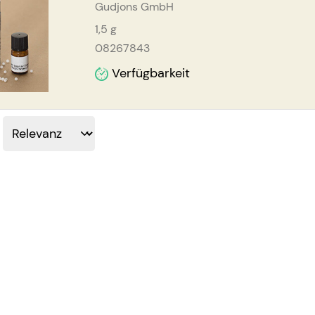
Gudjons GmbH
1,5
g
08267843
Verfügbarkeit