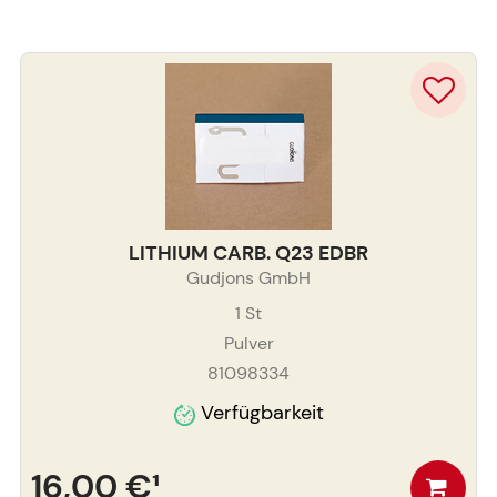
LITHIUM CARB. Q23 EDBR
Gudjons GmbH
1
St
Pulver
81098334
Verfügbarkeit
16,00 €
¹