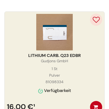
LITHIUM CARB. Q23 EDBR
Gudjons GmbH
1
St
Pulver
81098334
Verfügbarkeit
16,00 €
¹