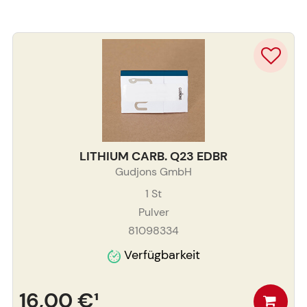
LITHIUM CARB. Q23 EDBR
Gudjons GmbH
1
St
Pulver
81098334
Verfügbarkeit
16,00 €
¹