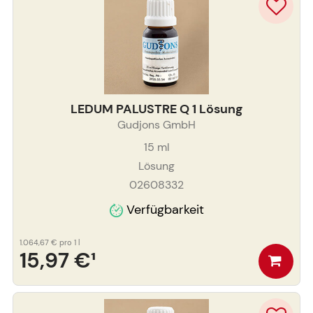
LEDUM PALUSTRE Q 1 Lösung
Gudjons GmbH
15
ml
Lösung
02608332
Verfügbarkeit
1.064,67 €
pro 1 l
15,97 €
¹