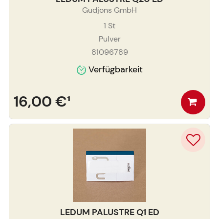
Gudjons GmbH
1
St
Pulver
81096789
Verfügbarkeit
16,00 €
¹
LEDUM PALUSTRE Q1 ED