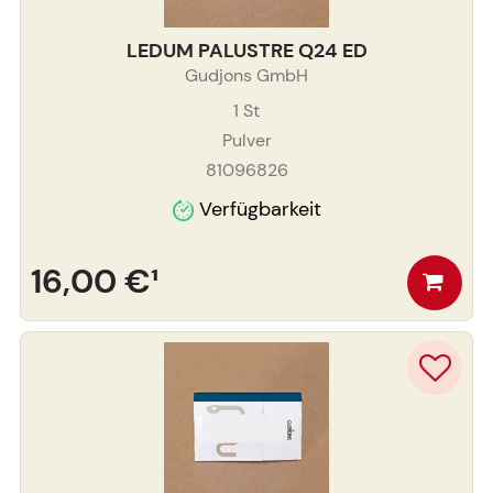
LEDUM PALUSTRE Q24 ED
Gudjons GmbH
1
St
Pulver
81096826
Verfügbarkeit
16,00 €
¹