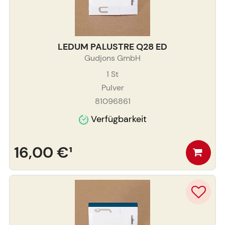
LEDUM PALUSTRE Q28 ED
Gudjons GmbH
1
St
Pulver
81096861
Verfügbarkeit
16,00 €
¹