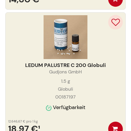
LEDUM PALUSTRE C 200 Globuli
Gudjons GmbH
1.5
g
Globuli
00187197
Verfügbarkeit
12.646,67 €
pro 1 kg
18,97 €
¹