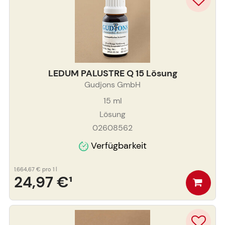
LEDUM PALUSTRE Q 15 Lösung
Gudjons GmbH
15
ml
Lösung
02608562
Verfügbarkeit
1.664,67 €
pro 1 l
24,97 €
¹