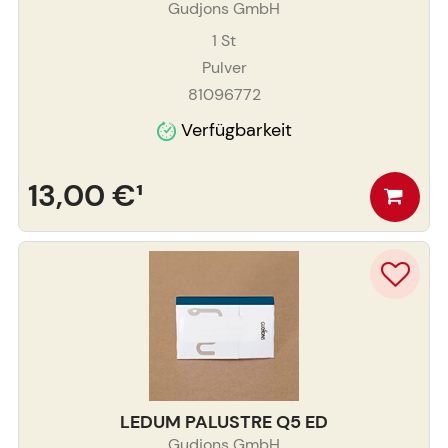
Gudjons GmbH
1
St
Pulver
81096772
Verfügbarkeit
13,00 €
¹
LEDUM PALUSTRE Q5 ED
Gudjons GmbH