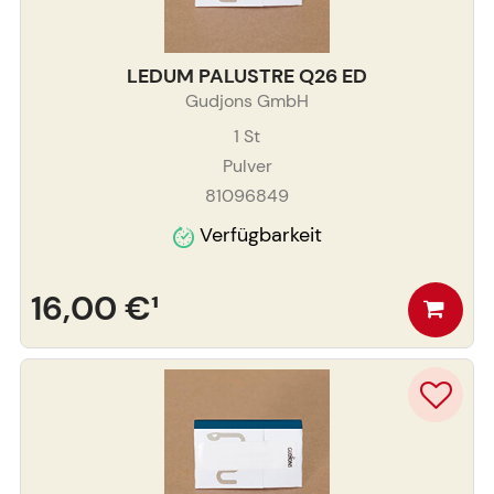
LEDUM PALUSTRE Q26 ED
Gudjons GmbH
1
St
Pulver
81096849
Verfügbarkeit
16,00 €
¹