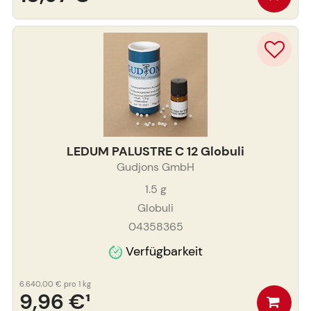
LEDUM PALUSTRE C 12 Globuli
Gudjons GmbH
1.5
g
Globuli
04358365
Verfügbarkeit
6.640,00 €
pro 1 kg
9,96 €
¹