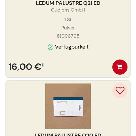
LEDUM PALUSTRE Q21 ED
Gudjons GmbH
1
St
Pulver
81096795
Verfügbarkeit
16,00 €
¹
LEDUM PALUSTRE Q20 ED