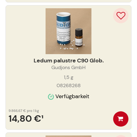
Ledum palustre C90 Glob.
Gudjons GmbH
1,5
g
08268268
Verfügbarkeit
9.866,67 €
pro 1 kg
14,80 €
¹