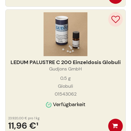
LEDUM PALUSTRE C 200 Einzeldosis Globuli
Gudjons GmbH
0.5
g
Globuli
01543062
Verfügbarkeit
23.920,00 €
pro 1 kg
11,96 €
¹