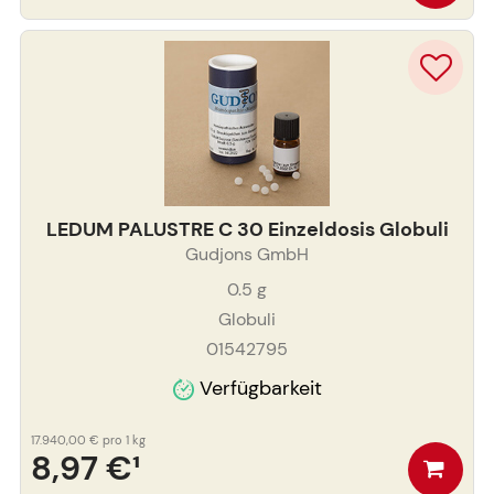
LEDUM PALUSTRE C 30 Einzeldosis Globuli
Gudjons GmbH
0.5
g
Globuli
01542795
Verfügbarkeit
17.940,00 €
pro 1 kg
8,97 €
¹