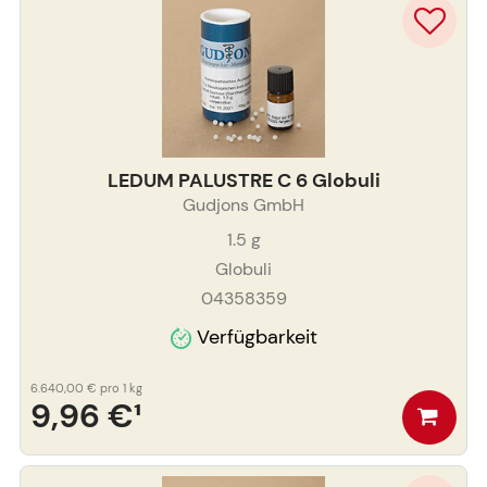
LEDUM PALUSTRE C 6 Globuli
Gudjons GmbH
1.5
g
Globuli
04358359
Verfügbarkeit
6.640,00 €
pro 1 kg
9,96 €
¹