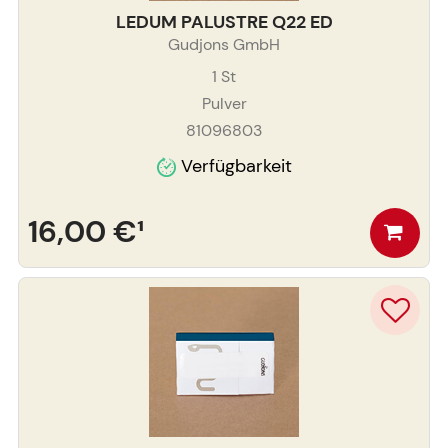
LEDUM PALUSTRE Q22 ED
Gudjons GmbH
1
St
Pulver
81096803
Verfügbarkeit
16,00 €
¹