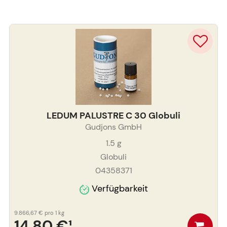
LEDUM PALUSTRE C 30 Globuli
Gudjons GmbH
1.5
g
Globuli
04358371
Verfügbarkeit
9.866,67 €
pro 1 kg
14,80 €
¹