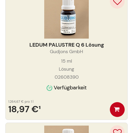
LEDUM PALUSTRE Q 6 Lösung
Gudjons GmbH
15
ml
Lösung
02608390
Verfügbarkeit
1.264,67 €
pro 1 l
18,97 €
¹