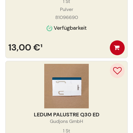
1
St
Pulver
81096690
Verfügbarkeit
13,00 €
¹
LEDUM PALUSTRE Q30 ED
Gudjons GmbH
1
St