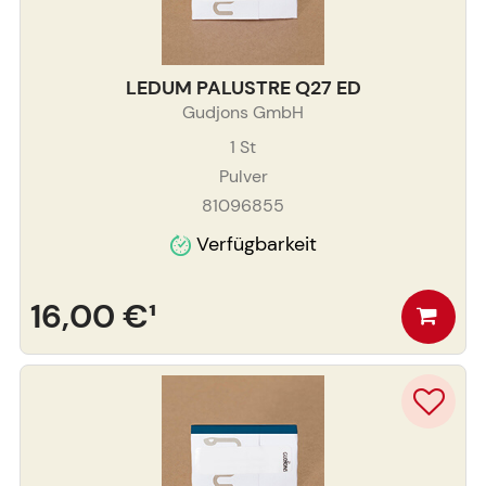
LEDUM PALUSTRE Q27 ED
Gudjons GmbH
1
St
Pulver
81096855
Verfügbarkeit
16,00 €
¹