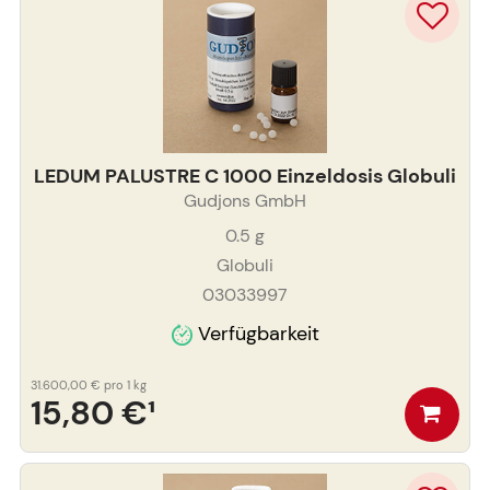
LEDUM PALUSTRE C 1000 Einzeldosis Globuli
Gudjons GmbH
0.5
g
Globuli
03033997
Verfügbarkeit
31.600,00 €
pro 1 kg
15,80 €
¹