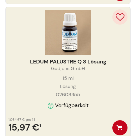
LEDUM PALUSTRE Q 3 Lösung
Gudjons GmbH
15
ml
Lösung
02608355
Verfügbarkeit
1.064,67 €
pro 1 l
15,97 €
¹