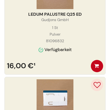
LEDUM PALUSTRE Q25 ED
Gudjons GmbH
1
St
Pulver
81096832
Verfügbarkeit
16,00 €
¹