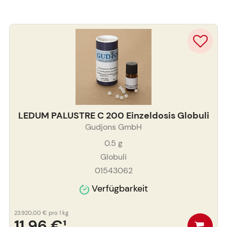
LEDUM PALUSTRE C 200 Einzeldosis Globuli
Gudjons GmbH
0.5
g
Globuli
01543062
Verfügbarkeit
23.920,00 €
pro 1 kg
11,96 €
¹