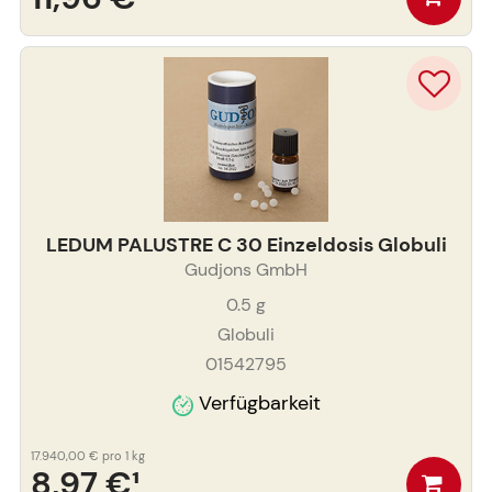
LEDUM PALUSTRE C 30 Einzeldosis Globuli
Gudjons GmbH
0.5
g
Globuli
01542795
Verfügbarkeit
17.940,00 €
pro 1 kg
8,97 €
¹