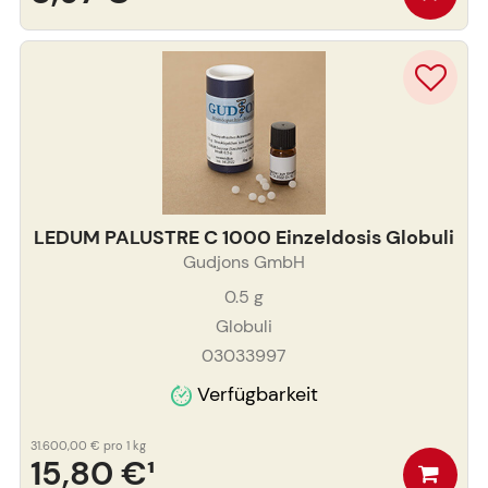
LEDUM PALUSTRE C 1000 Einzeldosis Globuli
Gudjons GmbH
0.5
g
Globuli
03033997
Verfügbarkeit
31.600,00 €
pro 1 kg
15,80 €
¹