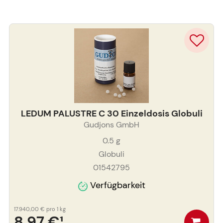
LEDUM PALUSTRE C 30 Einzeldosis Globuli
Gudjons GmbH
0.5
g
Globuli
01542795
Verfügbarkeit
17.940,00 €
pro 1 kg
8,97 €
¹