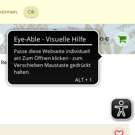
 können.
Ok
0,00 €
Rezept Einreichen