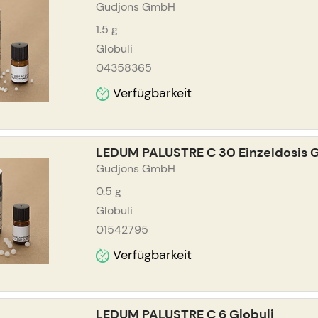
Gudjons GmbH
1.5
g
Globuli
04358365
Verfügbarkeit
LEDUM PALUSTRE C 30 Einzeldosis G
Gudjons GmbH
0.5
g
Globuli
01542795
Verfügbarkeit
LEDUM PALUSTRE C 6 Globuli