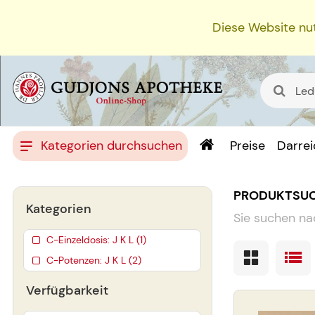
Diese Website nut
Kategorien durchsuchen
Preise
Darre
PRODUKTSU
Kategorien
Sie suchen na
C-Einzeldosis: J K L (1)
C-Potenzen: J K L (2)
Verfügbarkeit