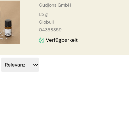
Gudjons GmbH
1.5
g
Globuli
04358359
Verfügbarkeit