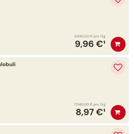
6.640,00 €
pro 1 kg
9,96 €
¹
lobuli
17.940,00 €
pro 1 kg
8,97 €
¹