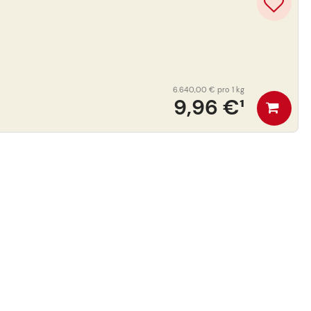
6.640,00 €
pro 1 kg
9,96 €
¹