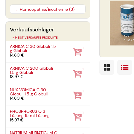
Homöopathie/Biochemie (3)
Verkaufsschlager
» MEIST VERKAUFTE PRODUKTE
ARNICA C 30 Globuli
1.5
1
g
Globuli
14,80 €
ARNICA C 200 Globuli
1
1.5 g
Globuli
18,97 €
NUX VOMICA C 30
1
Globuli
1.5 g
Globuli
14,80 €
PHOSPHORUS Q 3
1
Lösung
15 ml
Lösung
15,97 €
NATRIUM MURIATICUM Q