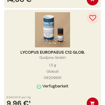
LYCOPUS EUROPAEUS C12 GLOB.
Gudjons GmbH
1.5
g
Globuli
08209691
Verfügbarkeit
6.640,00 €
pro 1 kg
9,96 €
¹