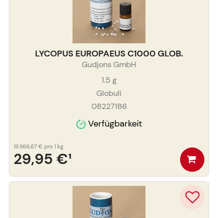
LYCOPUS EUROPAEUS C1000 GLOB.
Gudjons GmbH
1.5
g
Globuli
08227186
Verfügbarkeit
19.966,67 €
pro 1 kg
29,95 €
¹