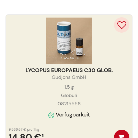
LYCOPUS EUROPAEUS C30 GLOB.
Gudjons GmbH
1.5
g
Globuli
08215556
Verfügbarkeit
9.866,67 €
pro 1 kg
14,80 €
¹