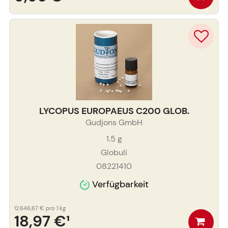
LYCOPUS EUROPAEUS C200 GLOB.
Gudjons GmbH
1.5
g
Globuli
08221410
Verfügbarkeit
12.646,67 €
pro 1 kg
18,97 €
¹