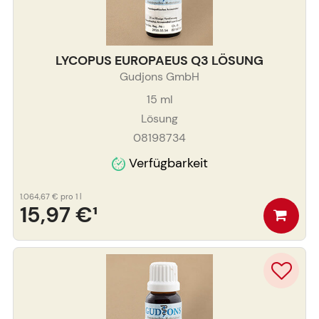
LYCOPUS EUROPAEUS Q3 LÖSUNG
Gudjons GmbH
15
ml
Lösung
08198734
Verfügbarkeit
1.064,67 €
pro 1 l
15,97 €
¹