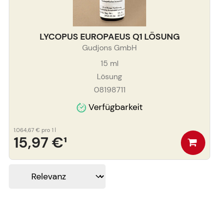
LYCOPUS EUROPAEUS Q1 LÖSUNG
Gudjons GmbH
15
ml
Lösung
08198711
Verfügbarkeit
1.064,67 €
pro 1 l
15,97 €
¹