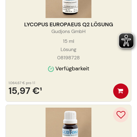
LYCOPUS EUROPAEUS Q2 LÖSUNG
Gudjons GmbH
15
ml
Lösung
08198728
Verfügbarkeit
1.064,67 €
pro 1 l
15,97 €
¹