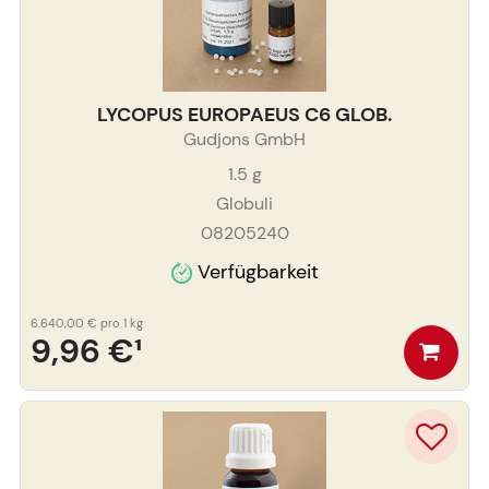
LYCOPUS EUROPAEUS C6 GLOB.
Gudjons GmbH
1.5
g
Globuli
08205240
Verfügbarkeit
6.640,00 €
pro 1 kg
9,96 €
¹