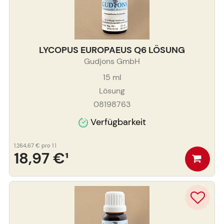
LYCOPUS EUROPAEUS Q6 LÖSUNG
Gudjons GmbH
15
ml
Lösung
08198763
Verfügbarkeit
1.264,67 €
pro 1 l
18,97 €
¹