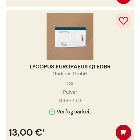
LYCOPUS EUROPAEUS Q1 EDBR
Gudjons GmbH
1
St
Pulver
81168780
Verfügbarkeit
13,00 €
¹