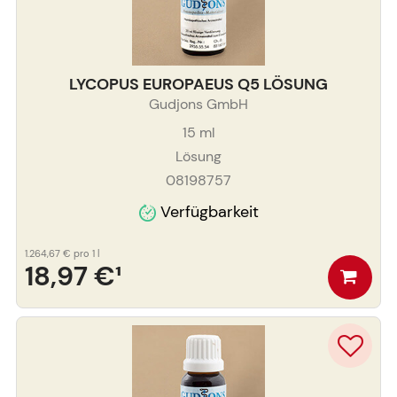
LYCOPUS EUROPAEUS Q5 LÖSUNG
Gudjons GmbH
15
ml
Lösung
08198757
Verfügbarkeit
1.264,67 €
pro 1 l
18,97 €
¹