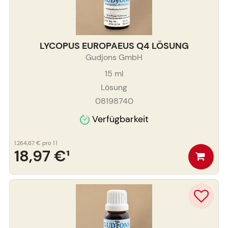
LYCOPUS EUROPAEUS Q4 LÖSUNG
Gudjons GmbH
15
ml
Lösung
08198740
Verfügbarkeit
1.264,67 €
pro 1 l
18,97 €
¹