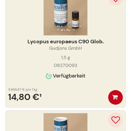
Lycopus europaeus C90 Glob.
Gudjons GmbH
1,5
g
08270093
Verfügbarkeit
9.866,67 €
pro 1 kg
14,80 €
¹