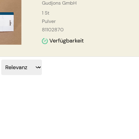
Gudjons GmbH
1
St
Pulver
81102870
Verfügbarkeit