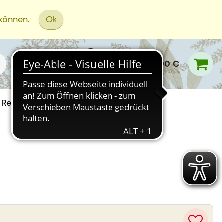
 können.
Ok
0,00 €
Rezept Einreichen