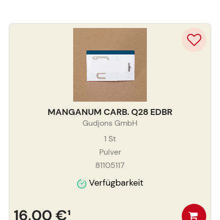
MANGANUM CARB. Q28 EDBR
Gudjons GmbH
1
St
Pulver
81105117
Verfügbarkeit
16,00 €
¹