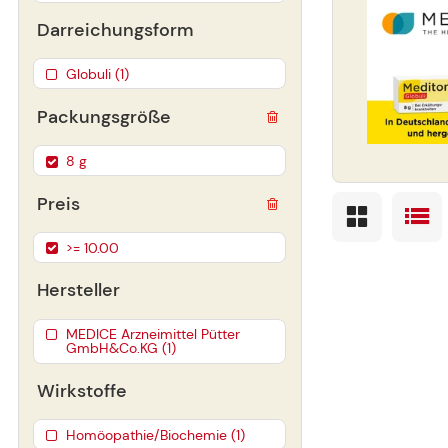
Darreichungsform
Globuli (1)
Packungsgröße
8 g
Preis
>= 10.00
Hersteller
MEDICE Arzneimittel Pütter
GmbH&Co.KG (1)
Wirkstoffe
Homöopathie/Biochemie (1)