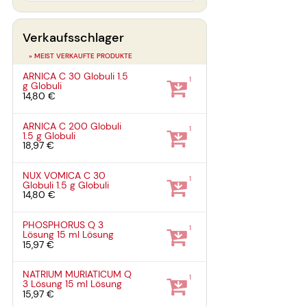
Verkaufsschlager
» MEIST VERKAUFTE PRODUKTE
ARNICA C 30 Globuli
1.5
1
g
Globuli
14,80 €
ARNICA C 200 Globuli
1
1.5 g
Globuli
18,97 €
NUX VOMICA C 30
1
Globuli
1.5 g
Globuli
14,80 €
PHOSPHORUS Q 3
1
Lösung
15 ml
Lösung
15,97 €
NATRIUM MURIATICUM Q
1
3 Lösung
15 ml
Lösung
15,97 €