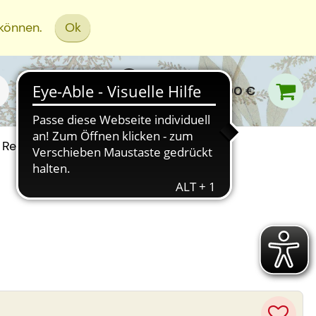
 können.
Ok
0,00 €
Rezept Einreichen