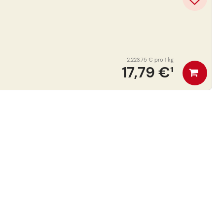
2.223,75 €
pro 1 kg
17,79 €
¹