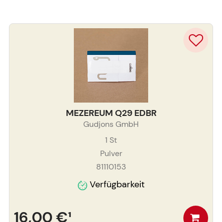
MEZEREUM Q29 EDBR
Gudjons GmbH
1
St
Pulver
81110153
Verfügbarkeit
16,00 €
¹