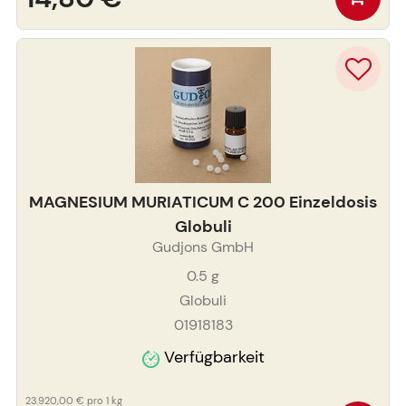
MAGNESIUM MURIATICUM C 200 Einzeldosis
Globuli
Gudjons GmbH
0.5
g
Globuli
01918183
Verfügbarkeit
23.920,00 €
pro 1 kg