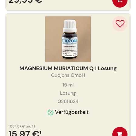
MAGNESIUM MURIATICUM Q 1 Lösung
Gudjons GmbH
15
ml
Lösung
02611624
Verfügbarkeit
1.064,67 €
pro 1 l
15,97 €
¹