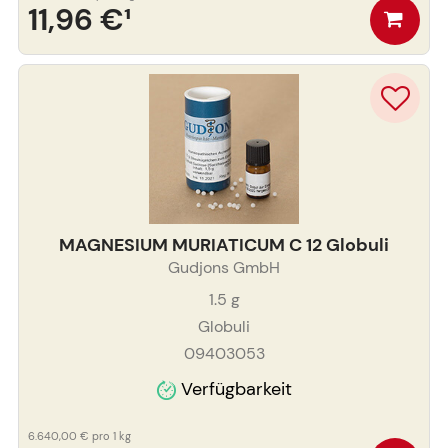
11,96 €
¹
MAGNESIUM MURIATICUM C 12 Globuli
Gudjons GmbH
1.5
g
Globuli
09403053
Verfügbarkeit
6.640,00 €
pro 1 kg