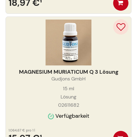
18,97 €
¹
MAGNESIUM MURIATICUM Q 3 Lösung
Gudjons GmbH
15
ml
Lösung
02611682
Verfügbarkeit
1.064,67 €
pro 1 l