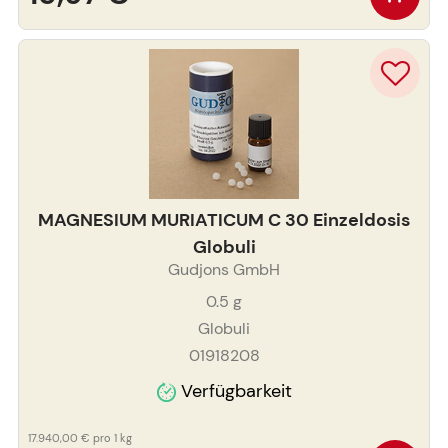
MAGNESIUM MURIATICUM C 30 Einzeldosis
Globuli
Gudjons GmbH
0.5
g
Globuli
01918208
Verfügbarkeit
17.940,00 €
pro 1 kg