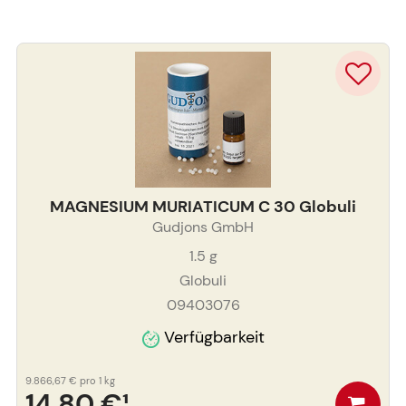
MAGNESIUM MURIATICUM C 30 Globuli
Gudjons GmbH
1.5
g
Globuli
09403076
Verfügbarkeit
9.866,67 €
pro 1 kg
14,80 €
¹