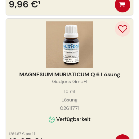
9,96 €
¹
MAGNESIUM MURIATICUM Q 6 Lösung
Gudjons GmbH
15
ml
Lösung
02611771
Verfügbarkeit
1.264,67 €
pro 1 l