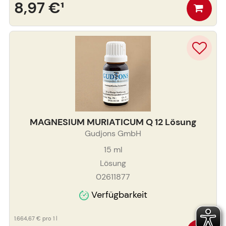
8,97 €
¹
MAGNESIUM MURIATICUM Q 12 Lösung
Gudjons GmbH
15
ml
Lösung
02611877
Verfügbarkeit
1.664,67 €
pro 1 l