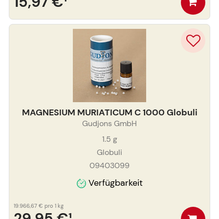
15,97 €
¹
MAGNESIUM MURIATICUM C 1000 Globuli
Gudjons GmbH
1.5
g
Globuli
09403099
Verfügbarkeit
19.966,67 €
pro 1 kg
29,95 €
¹