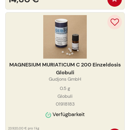
MAGNESIUM MURIATICUM C 200 Einzeldosis
Globuli
Gudjons GmbH
0.5
g
Globuli
01918183
Verfügbarkeit
23.920,00 €
pro 1 kg