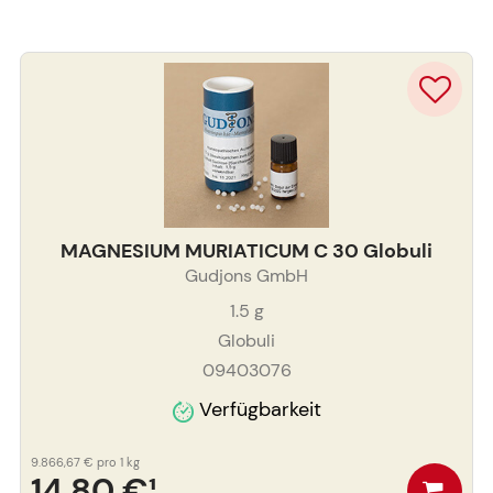
MAGNESIUM MURIATICUM C 30 Globuli
Gudjons GmbH
1.5
g
Globuli
09403076
Verfügbarkeit
9.866,67 €
pro 1 kg
14,80 €
¹