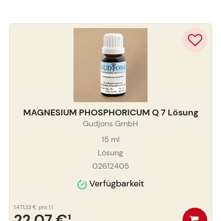
MAGNESIUM PHOSPHORICUM Q 7 Lösung
Gudjons GmbH
15
ml
Lösung
02612405
Verfügbarkeit
1.471,33 €
pro 1 l
22,07 €
¹