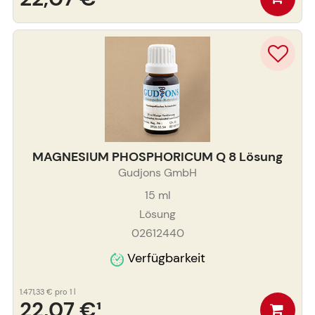
MAGNESIUM PHOSPHORICUM Q 8 Lösung
Gudjons GmbH
15
ml
Lösung
02612440
Verfügbarkeit
1.471,33 €
pro 1 l
22,07 €
¹