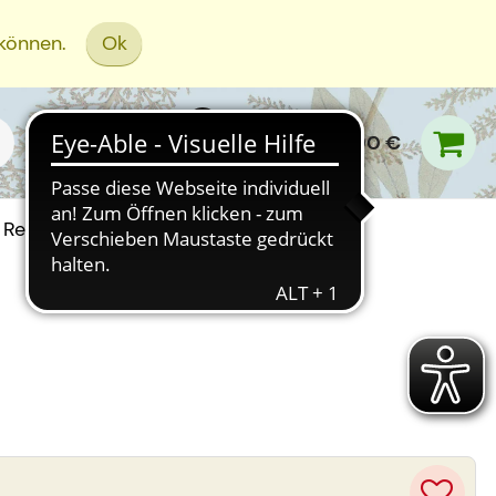
 können.
Ok
0,00 €
Rezept Einreichen