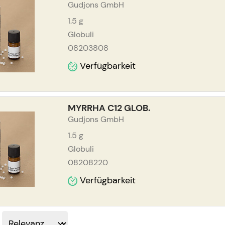
Gudjons GmbH
1.5
g
Globuli
08203808
Verfügbarkeit
MYRRHA C12 GLOB.
Gudjons GmbH
1.5
g
Globuli
08208220
Verfügbarkeit