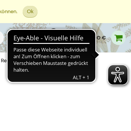
 können.
Ok
0,00 €
Rezept Einreichen