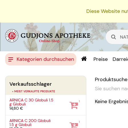
Diese Website nut
Kategorien durchsuchen
Preise
Darre
Produktsuche
Verkaufsschlager
Sie suchen na
» MEIST VERKAUFTE PRODUKTE
ARNICA C 30 Globuli
1.5
Keine Ergebni
1
g
Globuli
14,80 €
ARNICA C 200 Globuli
1
1.5 g
Globuli