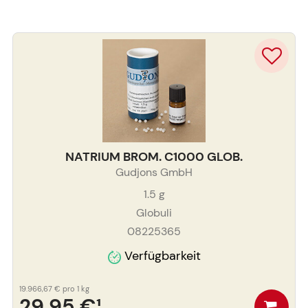
NATRIUM BROM. C1000 GLOB.
Gudjons GmbH
1.5
g
Globuli
08225365
Verfügbarkeit
19.966,67 €
pro 1 kg
29,95 €
¹