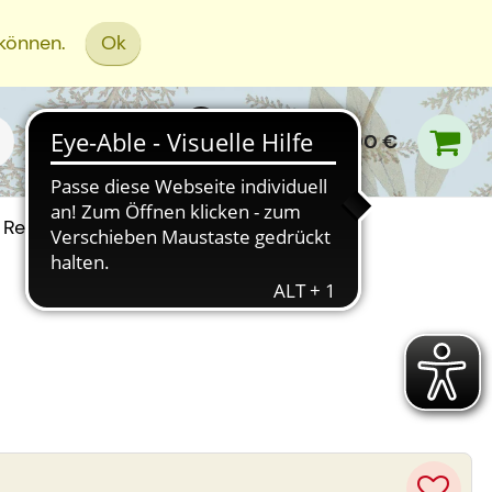
 können.
Ok
0,00 €
Rezept Einreichen