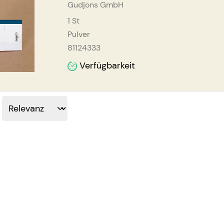
Gudjons GmbH
1
St
Pulver
81124333
Verfügbarkeit