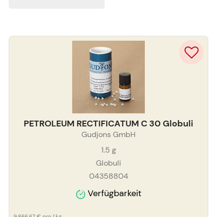
PETROLEUM RECTIFICATUM C 30 Globuli
Gudjons GmbH
1.5
g
Globuli
04358804
Verfügbarkeit
9.866,67 €
pro 1 kg