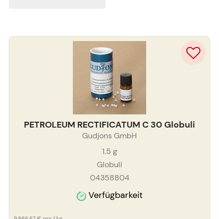
PETROLEUM RECTIFICATUM C 30 Globuli
Gudjons GmbH
1.5
g
Globuli
04358804
Verfügbarkeit
9.866,67 €
pro 1 kg