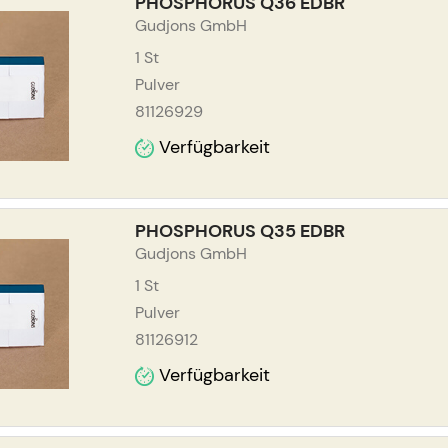
PHOSPHORUS Q36 EDBR
Gudjons GmbH
1
St
Pulver
81126929
Verfügbarkeit
PHOSPHORUS Q35 EDBR
Gudjons GmbH
1
St
Pulver
81126912
Verfügbarkeit