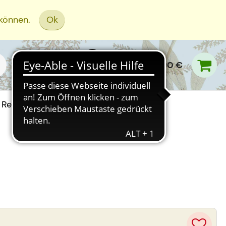
 können.
Ok
0,00 €
Rezept Einreichen