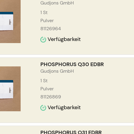
Gudjons GmbH
1
St
Pulver
81126964
Verfügbarkeit
PHOSPHORUS Q30 EDBR
Gudjons GmbH
1
St
Pulver
81126869
Verfügbarkeit
PHOSPHORUS Q31 EDBR