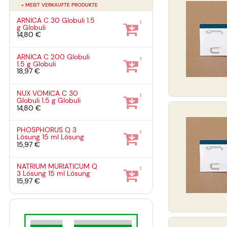
» MEIST VERKAUFTE PRODUKTE
ARNICA C 30 Globuli
1.5
1
g
Globuli
14,80 €
ARNICA C 200 Globuli
1
1.5 g
Globuli
18,97 €
NUX VOMICA C 30
1
Globuli
1.5 g
Globuli
14,80 €
PHOSPHORUS Q 3
1
Lösung
15 ml
Lösung
15,97 €
NATRIUM MURIATICUM Q
1
3 Lösung
15 ml
Lösung
15,97 €