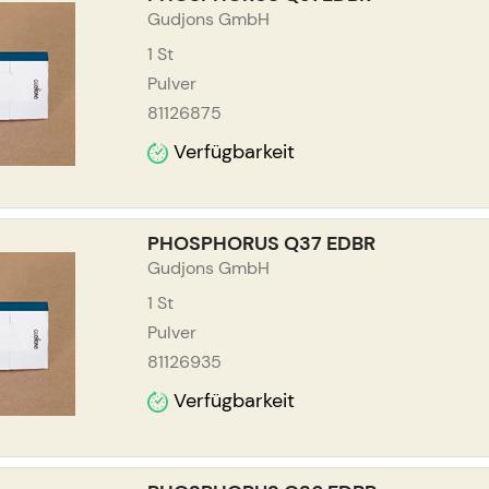
Gudjons GmbH
1
St
Pulver
81126875
Verfügbarkeit
PHOSPHORUS Q37 EDBR
Gudjons GmbH
1
St
Pulver
81126935
Verfügbarkeit