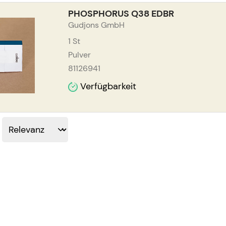
PHOSPHORUS Q38 EDBR
Gudjons GmbH
1
St
Pulver
81126941
Verfügbarkeit