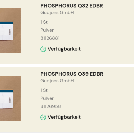
PHOSPHORUS Q32 EDBR
Gudjons GmbH
1
St
Pulver
81126881
Verfügbarkeit
PHOSPHORUS Q39 EDBR
Gudjons GmbH
1
St
Pulver
81126958
Verfügbarkeit