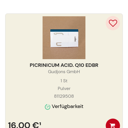
PICRINICUM ACID. Q10 EDBR
Gudjons GmbH
1
St
Pulver
81129508
Verfügbarkeit
16,00 €
¹