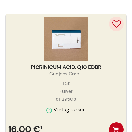
PICRINICUM ACID. Q10 EDBR
Gudjons GmbH
1
St
Pulver
81129508
Verfügbarkeit
16,00 €
¹