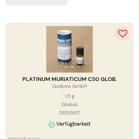
PLATINUM MURIATICUM C30 GLOB.
Gudjons GmbH
1.5
g
Globuli
08215817
Verfügbarkeit
9.866,67 €
pro 1 kg