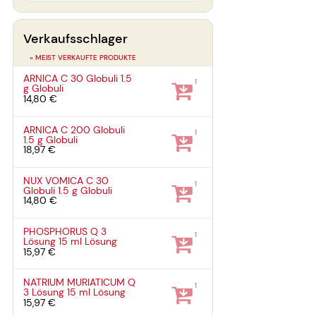
Verkaufsschlager
» MEIST VERKAUFTE PRODUKTE
ARNICA C 30 Globuli
1.5
1
g
Globuli
14,80 €
ARNICA C 200 Globuli
1
1.5 g
Globuli
18,97 €
NUX VOMICA C 30
1
Globuli
1.5 g
Globuli
14,80 €
PHOSPHORUS Q 3
1
Lösung
15 ml
Lösung
15,97 €
NATRIUM MURIATICUM Q
1
3 Lösung
15 ml
Lösung
15,97 €