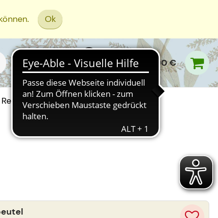
 können.
Ok
0,00 €
Rezept Einreichen
beutel