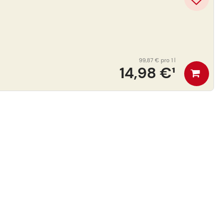
99,87 €
pro 1 l
14,98 €
¹