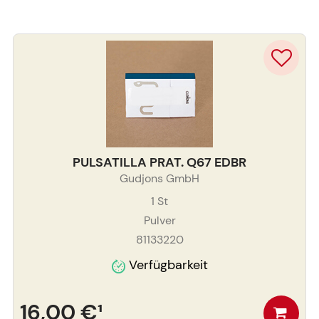
PULSATILLA PRAT. Q67 EDBR
Gudjons GmbH
1
St
Pulver
81133220
Verfügbarkeit
16,00 €
¹