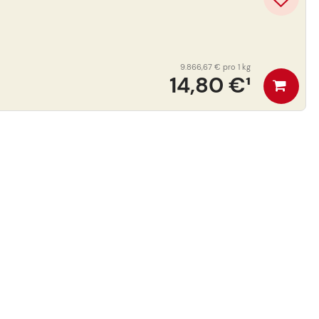
9.866,67 €
pro 1 kg
14,80 €
¹