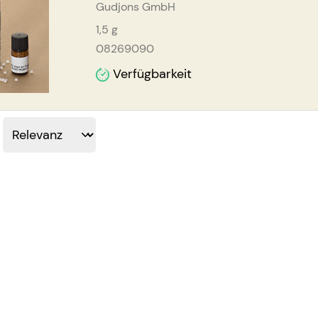
Gudjons GmbH
1,5
g
08269090
Verfügbarkeit