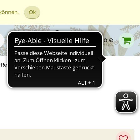
 können.
Ok
0,00 €
Rezept Einreichen