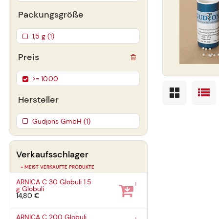
Packungsgröße
1,5 g (1)
Preis
>= 10.00
Hersteller
Gudjons GmbH (1)
Verkaufsschlager
» MEIST VERKAUFTE PRODUKTE
ARNICA C 30 Globuli
1.5
1
g
Globuli
14,80 €
ARNICA C 200 Globuli