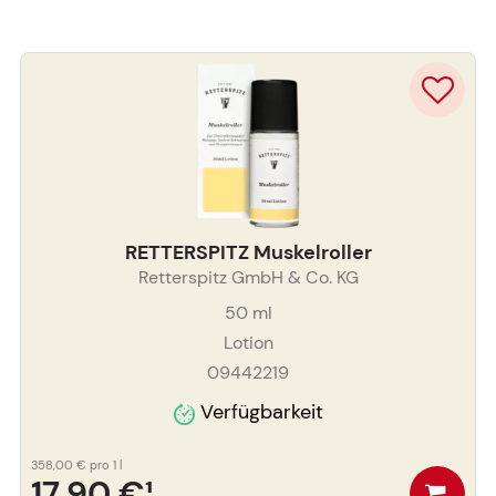
RETTERSPITZ Muskelroller
Retterspitz GmbH & Co. KG
50
ml
Lotion
09442219
Verfügbarkeit
358,00 €
pro 1 l
17,90 €
¹