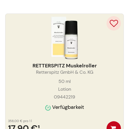
RETTERSPITZ Muskelroller
Retterspitz GmbH & Co. KG
50
ml
Lotion
09442219
Verfügbarkeit
358,00 €
pro 1 l
17,90 €
¹