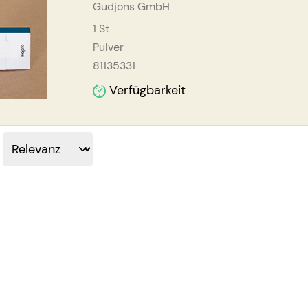
Gudjons GmbH
1
St
Pulver
81135331
Verfügbarkeit