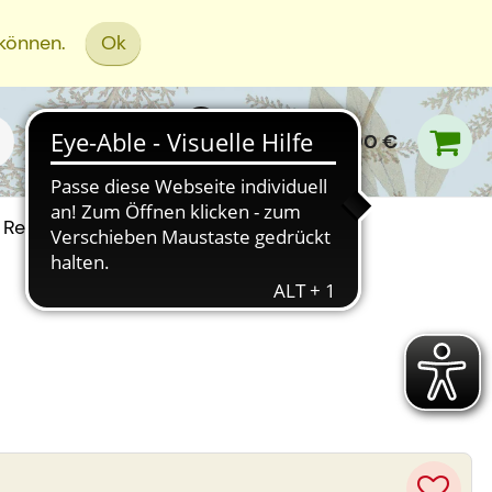
 können.
Ok
0,00 €
Rezept Einreichen