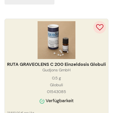
RUTA GRAVEOLENS C 200 Einzeldosis Globuli
Gudjons GmbH
0.5
g
Globuli
01543085
Verfügbarkeit
23.920,00 €
pro 1 kg