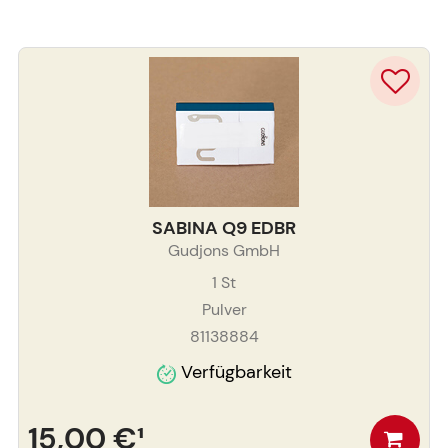
SABINA Q9 EDBR
Gudjons GmbH
1
St
Pulver
81138884
Verfügbarkeit
15,00 €
¹