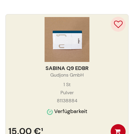
SABINA Q9 EDBR
Gudjons GmbH
1
St
Pulver
81138884
Verfügbarkeit
15,00 €
¹