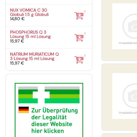
NUX VOMICA C 30
1
Globuli
1.5 g
Globuli
14,80 €
PHOSPHORUS Q 3
1
Lösung
15 ml
Lösung
15,97 €
NATRIUM MURIATICUM Q
1
3 Lösung
15 ml
Lösung
15,97 €