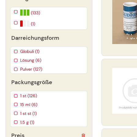
(133)
(1)
Darreichungsform
Globuli (1)
Lösung (6)
Pulver (127)
Packungsgröße
1 st (126)
15 ml (6)
1 st st (1)
1.5 g (1)
Preis