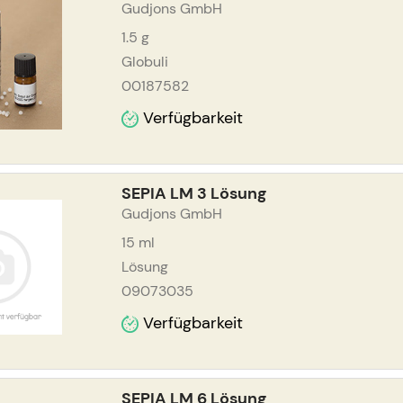
Gudjons GmbH
1.5
g
Globuli
00187582
Verfügbarkeit
SEPIA LM 3 Lösung
Gudjons GmbH
15
ml
Lösung
09073035
Verfügbarkeit
SEPIA LM 6 Lösung