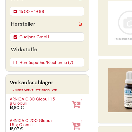
15.00 - 19.99
Hersteller
Gudjons GmbH
Wirkstoffe
Homöopathie/Biochemie (7)
Verkaufsschlager
» MEIST VERKAUFTE PRODUKTE
ARNICA C 30 Globuli
1.5
1
g
Globuli
14,80 €
ARNICA C 200 Globuli
1
1.5 g
Globuli
18,97 €