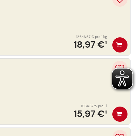
12.646,67 €
pro 1 kg
18,97 €
¹
1.064,67 €
pro 1 l
15,97 €
¹