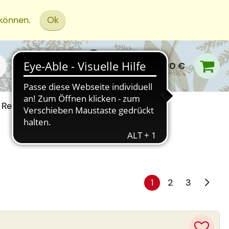
 können.
Ok
0,00 €
Rezept Einreichen
1
2
3