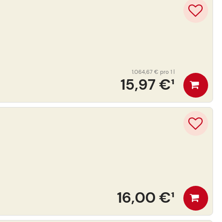
1.064,67 €
pro 1 l
15,97 €
¹
16,00 €
¹