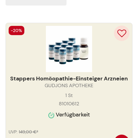
-20%
Stappers Homöopathie-Einsteiger Arzneien
GUDJONS APOTHEKE
1
St
81010612
Verfügbarkeit
UVP
:
149,00 €
³