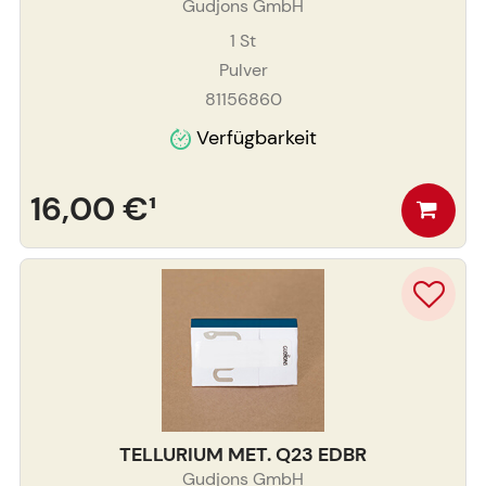
Gudjons GmbH
1
St
Pulver
81156860
Verfügbarkeit
16,00 €
¹
TELLURIUM MET. Q23 EDBR
Gudjons GmbH