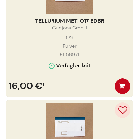
TELLURIUM MET. Q17 EDBR
Gudjons GmbH
1
St
Pulver
81156971
Verfügbarkeit
16,00 €
¹