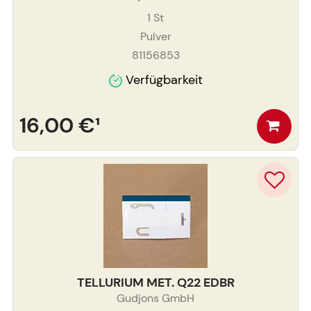
1
St
Pulver
81156853
Verfügbarkeit
16,00 €
¹
TELLURIUM MET. Q22 EDBR
Gudjons GmbH