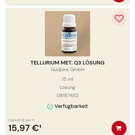
TELLURIUM MET. Q3 LÖSUNG
Gudjons GmbH
15
ml
Lösung
08187452
Verfügbarkeit
1.064,67 €
pro 1 l
15,97 €
¹