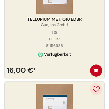
TELLURIUM MET. Q18 EDBR
Gudjons GmbH
1
St
Pulver
81156988
Verfügbarkeit
16,00 €
¹