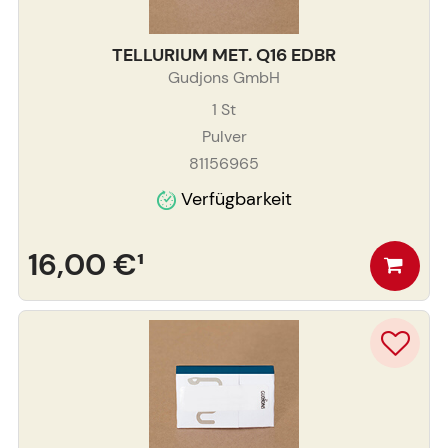
TELLURIUM MET. Q16 EDBR
Gudjons GmbH
1
St
Pulver
81156965
Verfügbarkeit
16,00 €
¹