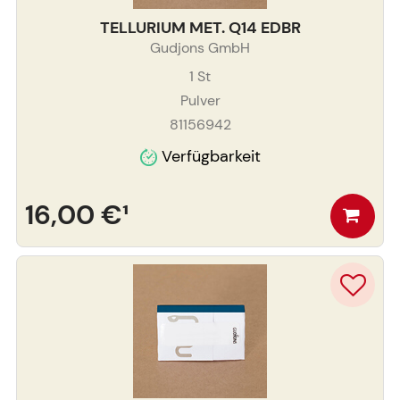
TELLURIUM MET. Q14 EDBR
Gudjons GmbH
1
St
Pulver
81156942
Verfügbarkeit
16,00 €
¹