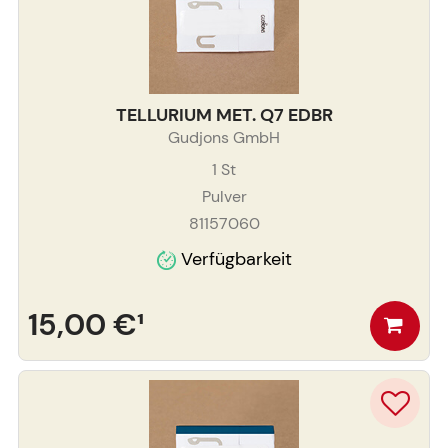
TELLURIUM MET. Q7 EDBR
Gudjons GmbH
1
St
Pulver
81157060
Verfügbarkeit
15,00 €
¹