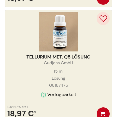
TELLURIUM MET. Q5 LÖSUNG
Gudjons GmbH
15
ml
Lösung
08187475
Verfügbarkeit
1.264,67 €
pro 1 l
18,97 €
¹