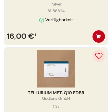
Pulver
81156824
Verfügbarkeit
16,00 €
¹
TELLURIUM MET. Q10 EDBR
Gudjons GmbH
1
St