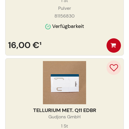
1
St
Pulver
81156830
Verfügbarkeit
16,00 €
¹
TELLURIUM MET. Q11 EDBR
Gudjons GmbH
1
St