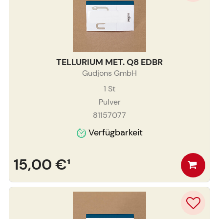
TELLURIUM MET. Q8 EDBR
Gudjons GmbH
1
St
Pulver
81157077
Verfügbarkeit
15,00 €
¹