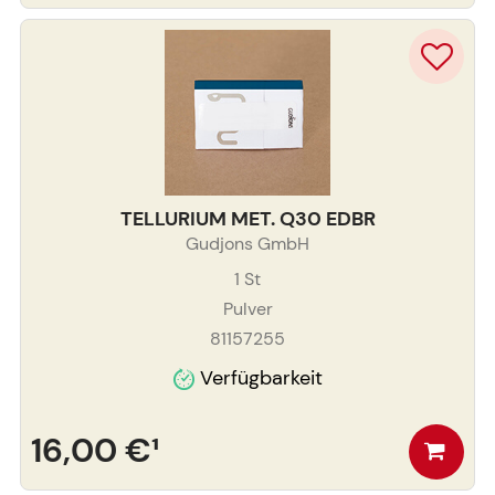
TELLURIUM MET. Q30 EDBR
Gudjons GmbH
1
St
Pulver
81157255
Verfügbarkeit
16,00 €
¹