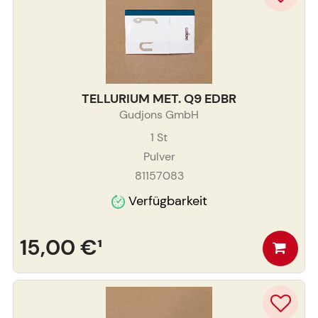
TELLURIUM MET. Q9 EDBR
Gudjons GmbH
1
St
Pulver
81157083
Verfügbarkeit
15,00 €
¹