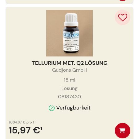
TELLURIUM MET. Q2 LÖSUNG
Gudjons GmbH
15
ml
Lösung
08187430
Verfügbarkeit
1.064,67 €
pro 1 l
15,97 €
¹