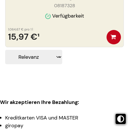
08187328
Verfügbarkeit
1.064,67 €
pro 1 l
15,97 €
¹
Wir akzeptieren Ihre Bezahlung:
Kreditkarten VISA und MASTER
giropay