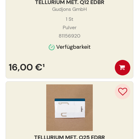
TELLURIUM MET. Q12 EDBR
Gudjons GmbH
1
St
Pulver
81156920
Verfügbarkeit
16,00 €
¹
TELLURIUM MET. Q25 EDBR