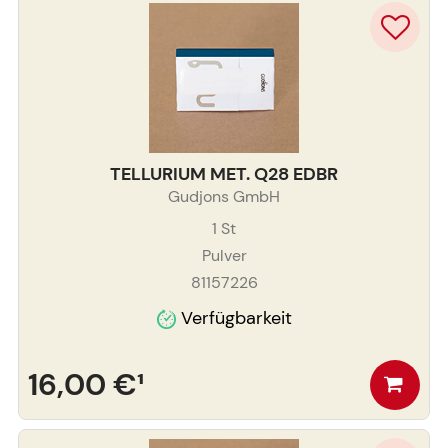
TELLURIUM MET. Q28 EDBR
Gudjons GmbH
1
St
Pulver
81157226
Verfügbarkeit
16,00 €
¹