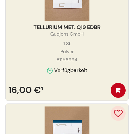
TELLURIUM MET. Q19 EDBR
Gudjons GmbH
1
St
Pulver
81156994
Verfügbarkeit
16,00 €
¹