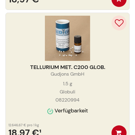
TELLURIUM MET. C200 GLOB.
Gudjons GmbH
1.5
g
Globuli
08220994
Verfügbarkeit
12.646,67 €
pro 1 kg
18,97 €
¹