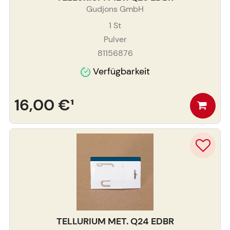
Gudjons GmbH
1
St
Pulver
81156876
Verfügbarkeit
16,00 €
¹
TELLURIUM MET. Q24 EDBR