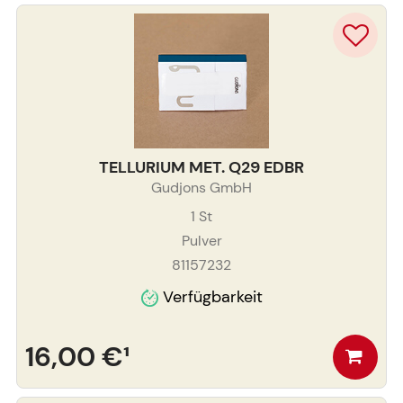
TELLURIUM MET. Q29 EDBR
Gudjons GmbH
1
St
Pulver
81157232
Verfügbarkeit
16,00 €
¹