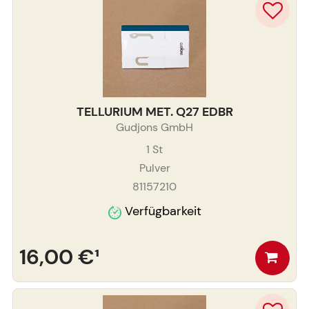
TELLURIUM MET. Q27 EDBR
Gudjons GmbH
1
St
Pulver
81157210
Verfügbarkeit
16,00 €
¹