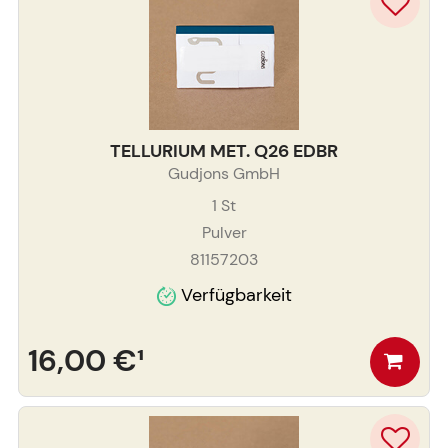
TELLURIUM MET. Q26 EDBR
Gudjons GmbH
1
St
Pulver
81157203
Verfügbarkeit
16,00 €
¹