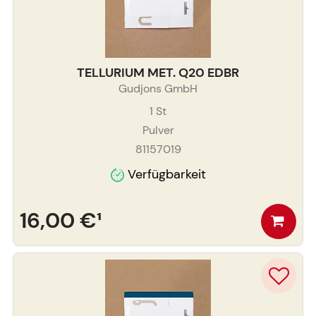
TELLURIUM MET. Q20 EDBR
Gudjons GmbH
1
St
Pulver
81157019
Verfügbarkeit
16,00 €
¹