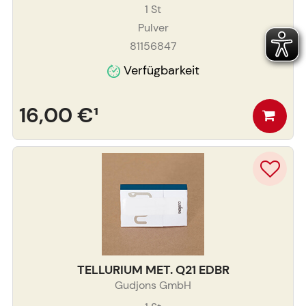
1
St
Pulver
81156847
Verfügbarkeit
16,00 €
¹
TELLURIUM MET. Q21 EDBR
Gudjons GmbH