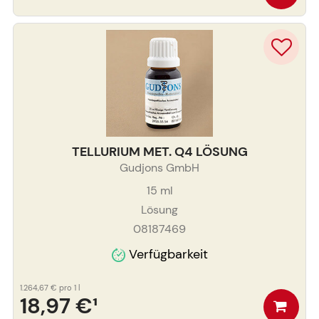
TELLURIUM MET. Q4 LÖSUNG
Gudjons GmbH
15
ml
Lösung
08187469
Verfügbarkeit
1.264,67 €
pro 1 l
18,97 €
¹