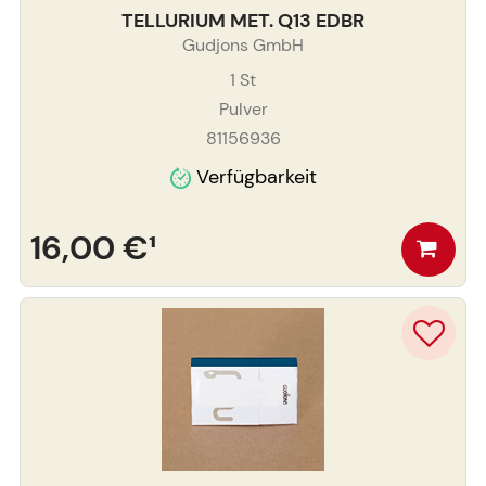
TELLURIUM MET. Q13 EDBR
Gudjons GmbH
1
St
Pulver
81156936
Verfügbarkeit
16,00 €
¹