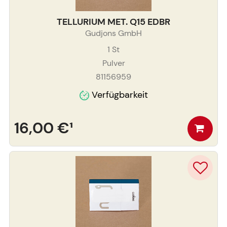
TELLURIUM MET. Q15 EDBR
Gudjons GmbH
1
St
Pulver
81156959
Verfügbarkeit
16,00 €
¹