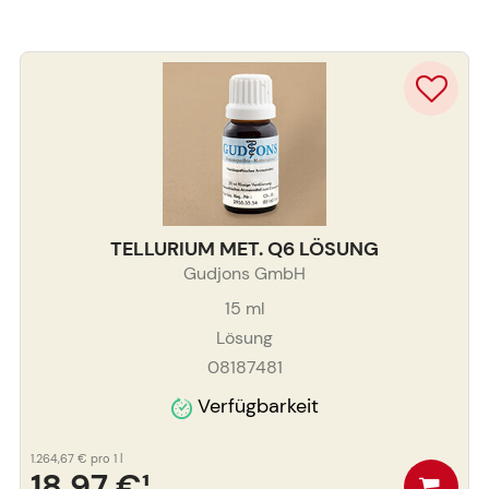
TELLURIUM MET. Q6 LÖSUNG
Gudjons GmbH
15
ml
Lösung
08187481
Verfügbarkeit
1.264,67 €
pro 1 l
18,97 €
¹