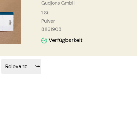
Gudjons GmbH
1
St
Pulver
81161908
Verfügbarkeit