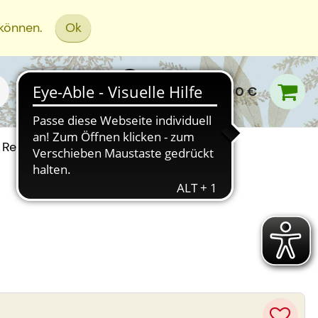
 können.
Ok
0,00 €
Rezept Einreichen