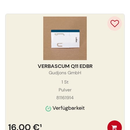
VERBASCUM Q11 EDBR
Gudjons GmbH
1
St
Pulver
81161914
Verfügbarkeit
16,00 €
¹