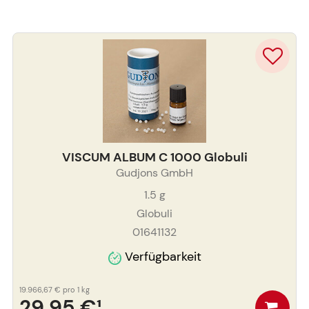
VISCUM ALBUM C 1000 Globuli
Gudjons GmbH
1.5
g
Globuli
01641132
Verfügbarkeit
19.966,67 €
pro 1 kg
29,95 €
¹