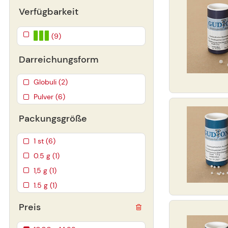
Verfügbarkeit
(9)
Darreichungsform
Globuli (2)
Pulver (6)
Packungsgröße
1 st (6)
0.5 g (1)
1,5 g (1)
1.5 g (1)
Preis