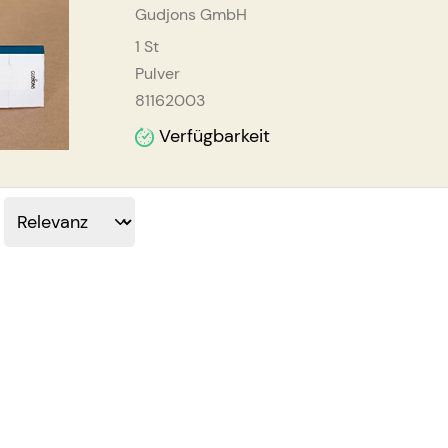
Gudjons GmbH
1
St
Pulver
81162003
Verfügbarkeit