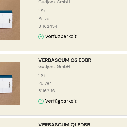
Gudjons GmbH
1
St
Pulver
81162434
Verfügbarkeit
VERBASCUM Q2 EDBR
Gudjons GmbH
1
St
Pulver
81162115
Verfügbarkeit
VERBASCUM Q1 EDBR