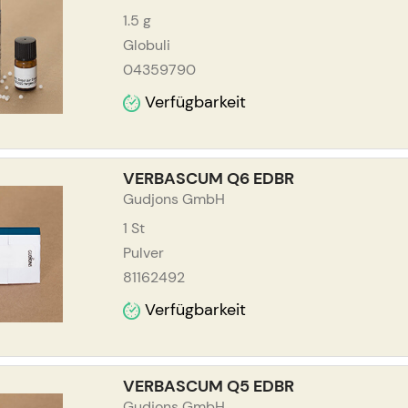
1.5
g
Globuli
04359790
Verfügbarkeit
VERBASCUM Q6 EDBR
Gudjons GmbH
1
St
Pulver
81162492
Verfügbarkeit
VERBASCUM Q5 EDBR
Gudjons GmbH