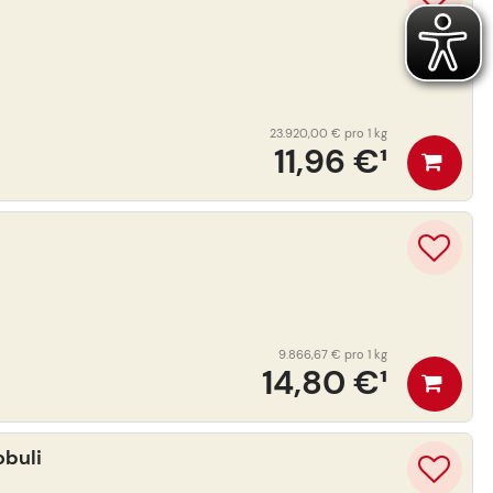
23.920,00 €
pro 1 kg
11,96 €
¹
9.866,67 €
pro 1 kg
14,80 €
¹
buli