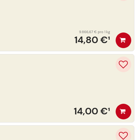
9.866,67 €
pro 1 kg
14,80 €
¹
14,00 €
¹