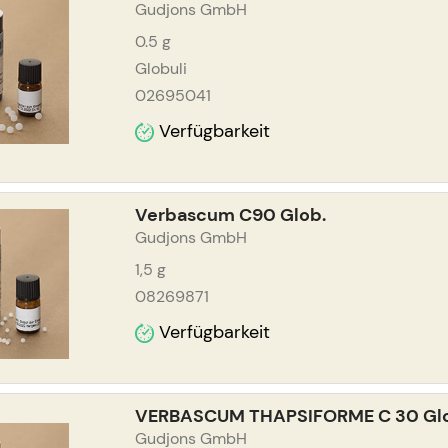
Gudjons GmbH
0.5
g
Globuli
02695041
Verfügbarkeit
Verbascum C90 Glob.
Gudjons GmbH
1,5
g
08269871
Verfügbarkeit
VERBASCUM THAPSIFORME C 30 Glo
Gudjons GmbH