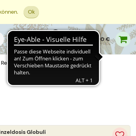
 können.
Ok
0,00 €
Rezept Einreichen
zeldosis Globuli