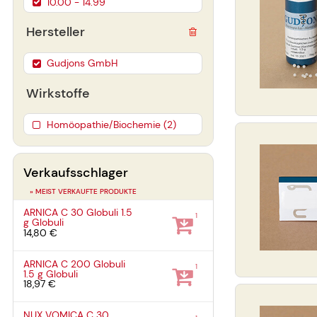
10.00 - 14.99
Hersteller
Gudjons GmbH
Wirkstoffe
Homöopathie/Biochemie (2)
Verkaufsschlager
» MEIST VERKAUFTE PRODUKTE
ARNICA C 30 Globuli
1.5
1
g
Globuli
14,80 €
ARNICA C 200 Globuli
1
1.5 g
Globuli
18,97 €
NUX VOMICA C 30