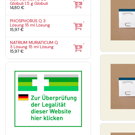
1
Globuli
1.5 g
Globuli
14,80 €
PHOSPHORUS Q 3
1
Lösung
15 ml
Lösung
15,97 €
NATRIUM MURIATICUM Q
1
3 Lösung
15 ml
Lösung
15,97 €