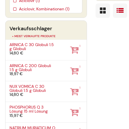
Aciclovir (1)
Aciclovir, Kombinationen (1)
Verkaufsschlager
» MEIST VERKAUFTE PRODUKTE
ARNICA C 30 Globuli
1.5
1
g
Globuli
14,80 €
ARNICA C 200 Globuli
1
1.5 g
Globuli
18,97 €
NUX VOMICA C 30
1
Globuli
1.5 g
Globuli
14,80 €
PHOSPHORUS Q 3
1
Lösung
15 ml
Lösung
15,97 €
NATRIUM MURIATICUM Q