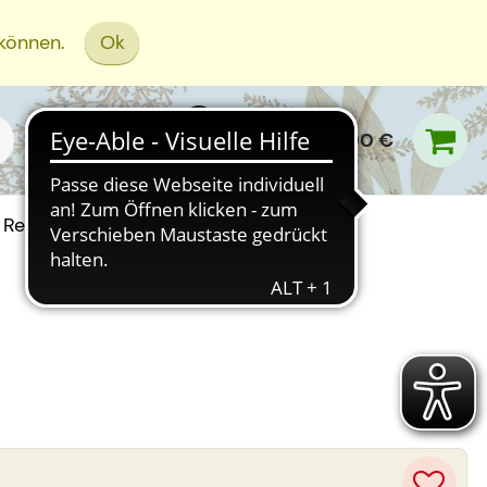
 können.
Ok
0,00 €
Rezept Einreichen