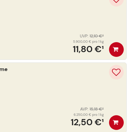
UVP
:
12,10 €
³
5.900,00 €
pro 1 kg
11,80 €
¹
eme
AVP
:
15,18 €
²
6.250,00 €
pro 1 kg
12,50 €
¹