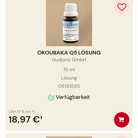
OKOUBAKA Q5 LÖSUNG
Gudjons GmbH
15
ml
Lösung
08151595
Verfügbarkeit
1.264,67 €
pro 1 l
18,97 €
¹