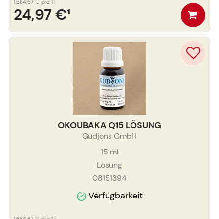
1.664,67 €
pro 1 l
24,97 €
¹
OKOUBAKA Q15 LÖSUNG
Gudjons GmbH
15
ml
Lösung
08151394
Verfügbarkeit
1.664,67 €
pro 1 l