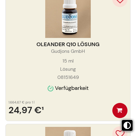
OLEANDER Q10 LÖSUNG
Gudjons GmbH
15
ml
Lösung
08151649
Verfügbarkeit
1.664,67 €
pro 1 l
24,97 €
¹