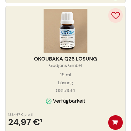
OKOUBAKA Q26 LÖSUNG
Gudjons GmbH
15
ml
Lösung
08151514
Verfügbarkeit
1.664,67 €
pro 1 l
24,97 €
¹