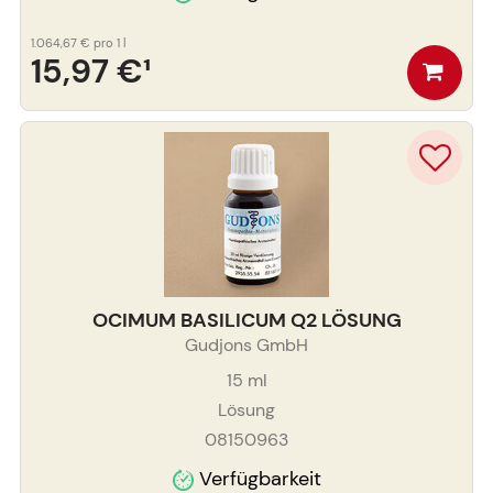
1.064,67 €
pro 1 l
15,97 €
¹
OCIMUM BASILICUM Q2 LÖSUNG
Gudjons GmbH
15
ml
Lösung
08150963
Verfügbarkeit