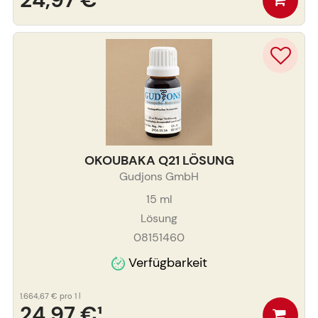
OKOUBAKA Q21 LÖSUNG
Gudjons GmbH
15
ml
Lösung
08151460
Verfügbarkeit
1.664,67 €
pro 1 l
24,97 €
¹