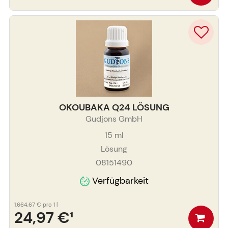
OKOUBAKA Q24 LÖSUNG
Gudjons GmbH
15
ml
Lösung
08151490
Verfügbarkeit
1.664,67 €
pro 1 l
24,97 €
¹