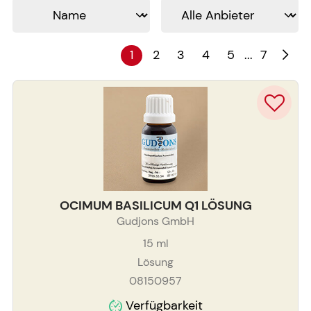
...
1
2
3
4
5
7
OCIMUM BASILICUM Q1 LÖSUNG
Gudjons GmbH
15
ml
Lösung
08150957
Verfügbarkeit