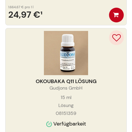
1.664,67 €
pro 1 l
24,97 €
¹
OKOUBAKA Q11 LÖSUNG
Gudjons GmbH
15
ml
Lösung
08151359
Verfügbarkeit