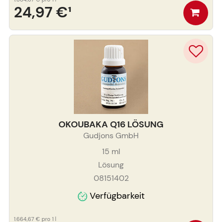
24,97 €
¹
OKOUBAKA Q16 LÖSUNG
Gudjons GmbH
15
ml
Lösung
08151402
Verfügbarkeit
1.664,67 €
pro 1 l