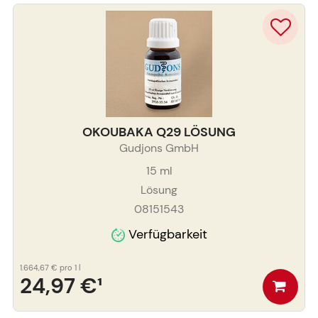
OKOUBAKA Q29 LÖSUNG
Gudjons GmbH
15
ml
Lösung
08151543
Verfügbarkeit
1.664,67 €
pro 1 l
24,97 €
¹