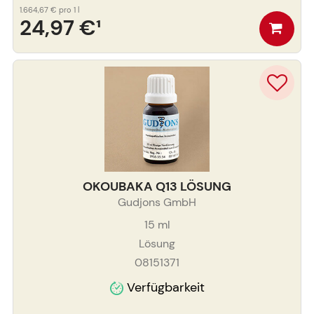
1.664,67 €
pro 1 l
24,97 €
¹
OKOUBAKA Q13 LÖSUNG
Gudjons GmbH
15
ml
Lösung
08151371
Verfügbarkeit