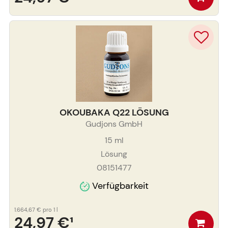
OKOUBAKA Q22 LÖSUNG
Gudjons GmbH
15
ml
Lösung
08151477
Verfügbarkeit
1.664,67 €
pro 1 l
24,97 €
¹