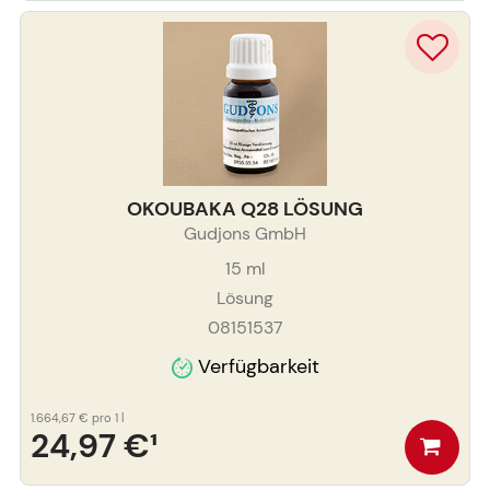
OKOUBAKA Q28 LÖSUNG
Gudjons GmbH
15
ml
Lösung
08151537
Verfügbarkeit
1.664,67 €
pro 1 l
24,97 €
¹