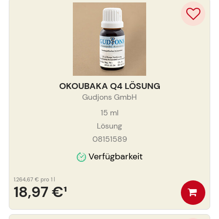
OKOUBAKA Q4 LÖSUNG
Gudjons GmbH
15
ml
Lösung
08151589
Verfügbarkeit
1.264,67 €
pro 1 l
18,97 €
¹