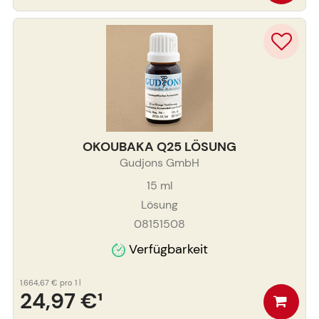
OKOUBAKA Q25 LÖSUNG
Gudjons GmbH
15
ml
Lösung
08151508
Verfügbarkeit
1.664,67 €
pro 1 l
24,97 €
¹