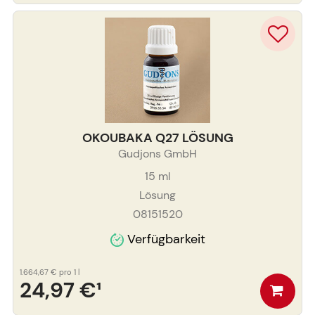
OKOUBAKA Q27 LÖSUNG
Gudjons GmbH
15
ml
Lösung
08151520
Verfügbarkeit
1.664,67 €
pro 1 l
24,97 €
¹