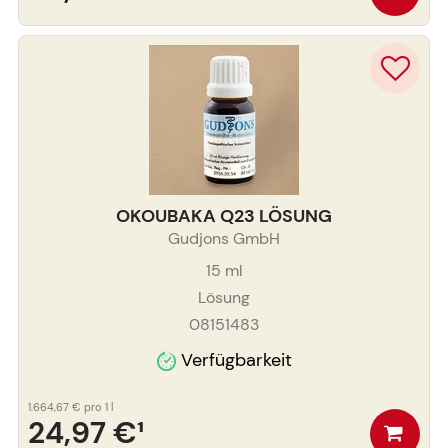
OKOUBAKA Q23 LÖSUNG
Gudjons GmbH
15
ml
Lösung
08151483
Verfügbarkeit
1.664,67 €
pro 1 l
24,97 €
¹