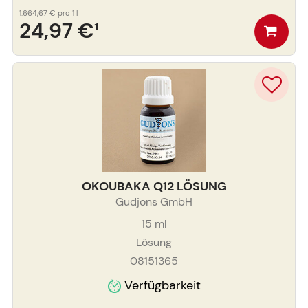
1.664,67 €
pro 1 l
24,97 €
¹
OKOUBAKA Q12 LÖSUNG
Gudjons GmbH
15
ml
Lösung
08151365
Verfügbarkeit