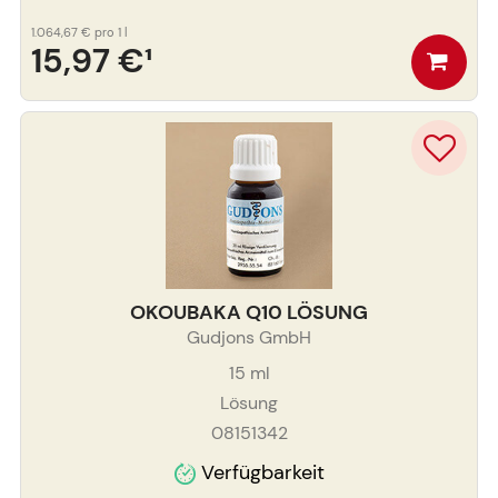
1.064,67 €
pro 1 l
15,97 €
¹
OKOUBAKA Q10 LÖSUNG
Gudjons GmbH
15
ml
Lösung
08151342
Verfügbarkeit