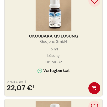
OKOUBAKA Q9 LÖSUNG
Gudjons GmbH
15
ml
Lösung
08151632
Verfügbarkeit
1.471,33 €
pro 1 l
22,07 €
¹