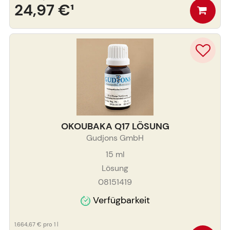
24,97 €
¹
OKOUBAKA Q17 LÖSUNG
Gudjons GmbH
15
ml
Lösung
08151419
Verfügbarkeit
1.664,67 €
pro 1 l