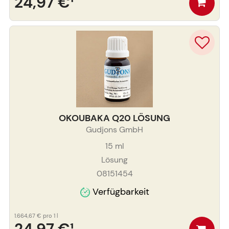
24,97 €
¹
OKOUBAKA Q20 LÖSUNG
Gudjons GmbH
15
ml
Lösung
08151454
Verfügbarkeit
1.664,67 €
pro 1 l
24,97 €
¹