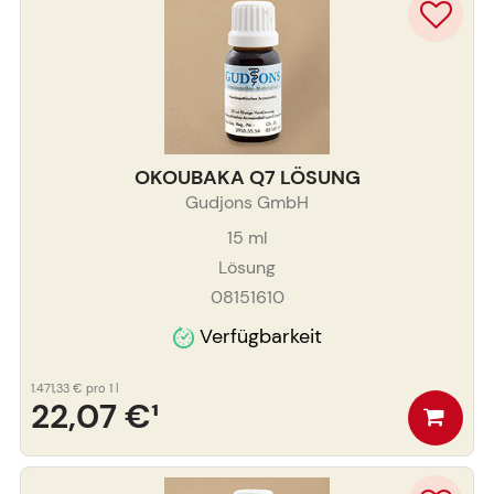
OKOUBAKA Q7 LÖSUNG
Gudjons GmbH
15
ml
Lösung
08151610
Verfügbarkeit
1.471,33 €
pro 1 l
22,07 €
¹