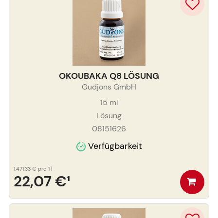
OKOUBAKA Q8 LÖSUNG
Gudjons GmbH
15
ml
Lösung
08151626
Verfügbarkeit
1.471,33 €
pro 1 l
22,07 €
¹