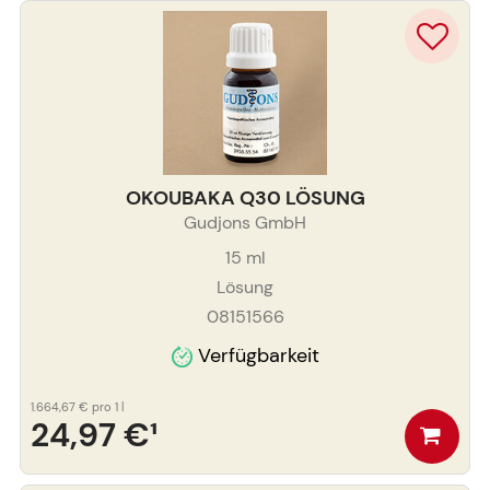
OKOUBAKA Q30 LÖSUNG
Gudjons GmbH
15
ml
Lösung
08151566
Verfügbarkeit
1.664,67 €
pro 1 l
24,97 €
¹