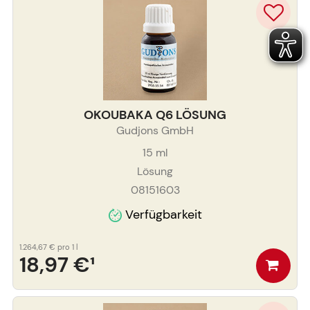
OKOUBAKA Q6 LÖSUNG
Gudjons GmbH
15
ml
Lösung
08151603
Verfügbarkeit
1.264,67 €
pro 1 l
18,97 €
¹