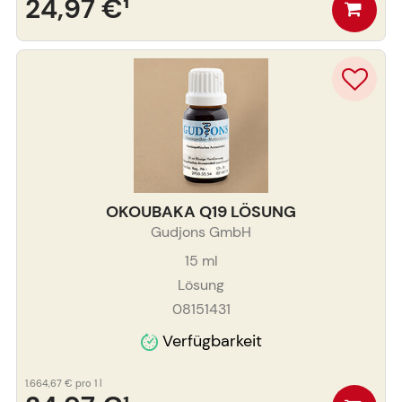
24,97 €
¹
OKOUBAKA Q19 LÖSUNG
Gudjons GmbH
15
ml
Lösung
08151431
Verfügbarkeit
1.664,67 €
pro 1 l