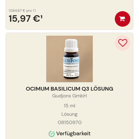
1.064,67 €
pro 1 l
15,97 €
¹
OCIMUM BASILICUM Q3 LÖSUNG
Gudjons GmbH
15
ml
Lösung
08150970
Verfügbarkeit