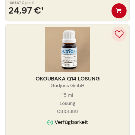
1.664,67 €
pro 1 l
24,97 €
¹
OKOUBAKA Q14 LÖSUNG
Gudjons GmbH
15
ml
Lösung
08151388
Verfügbarkeit