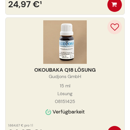
24,97 €
¹
OKOUBAKA Q18 LÖSUNG
Gudjons GmbH
15
ml
Lösung
08151425
Verfügbarkeit
1.664,67 €
pro 1 l