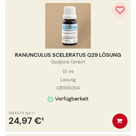
RANUNCULUS SCELERATUS Q29 LÖSUNG
Gudjons GmbH
15
ml
Lösung
08165054
Verfügbarkeit
1.664,67 €
pro 1 l
24,97 €
¹