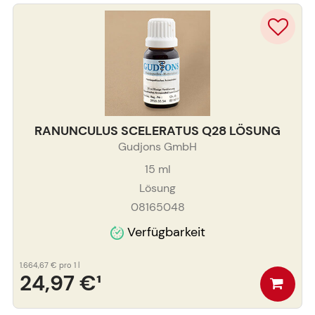
RANUNCULUS SCELERATUS Q28 LÖSUNG
Gudjons GmbH
15
ml
Lösung
08165048
Verfügbarkeit
1.664,67 €
pro 1 l
24,97 €
¹