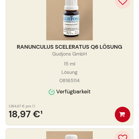
RANUNCULUS SCELERATUS Q6 LÖSUNG
Gudjons GmbH
15
ml
Lösung
08165114
Verfügbarkeit
1.264,67 €
pro 1 l
18,97 €
¹