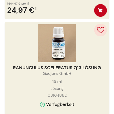
1.664,67 €
pro 1 l
24,97 €
¹
RANUNCULUS SCELERATUS Q13 LÖSUNG
Gudjons GmbH
15
ml
Lösung
08164882
Verfügbarkeit