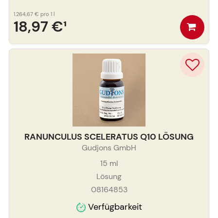
1.264,67 €
pro 1 l
18,97 €
¹
RANUNCULUS SCELERATUS Q10 LÖSUNG
Gudjons GmbH
15
ml
Lösung
08164853
Verfügbarkeit