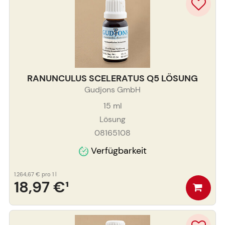
RANUNCULUS SCELERATUS Q5 LÖSUNG
Gudjons GmbH
15
ml
Lösung
08165108
Verfügbarkeit
1.264,67 €
pro 1 l
18,97 €
¹