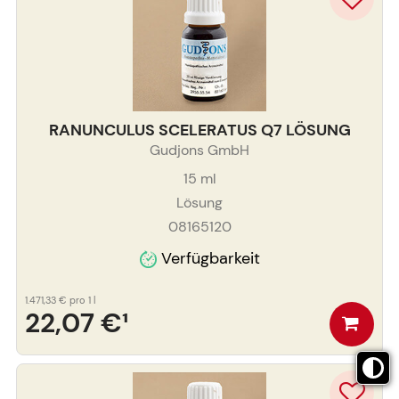
RANUNCULUS SCELERATUS Q7 LÖSUNG
Gudjons GmbH
15
ml
Lösung
08165120
Verfügbarkeit
1.471,33 €
pro 1 l
22,07 €
¹