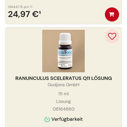
1.664,67 €
pro 1 l
24,97 €
¹
RANUNCULUS SCELERATUS Q11 LÖSUNG
Gudjons GmbH
15
ml
Lösung
08164860
Verfügbarkeit