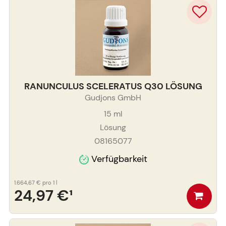
RANUNCULUS SCELERATUS Q30 LÖSUNG
Gudjons GmbH
15
ml
Lösung
08165077
Verfügbarkeit
1.664,67 €
pro 1 l
24,97 €
¹