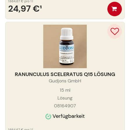
1.664,67 €
pro 1 l
24,97 €
¹
RANUNCULUS SCELERATUS Q15 LÖSUNG
Gudjons GmbH
15
ml
Lösung
08164907
Verfügbarkeit
1.664,67 €
pro 1 l