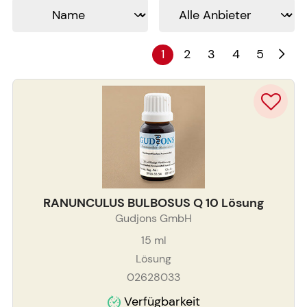
1
2
3
4
5
RANUNCULUS BULBOSUS Q 10 Lösung
Gudjons GmbH
15
ml
Lösung
02628033
Verfügbarkeit