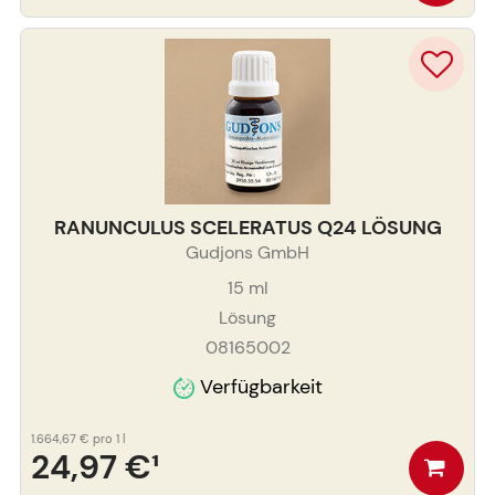
RANUNCULUS SCELERATUS Q24 LÖSUNG
Gudjons GmbH
15
ml
Lösung
08165002
Verfügbarkeit
1.664,67 €
pro 1 l
24,97 €
¹