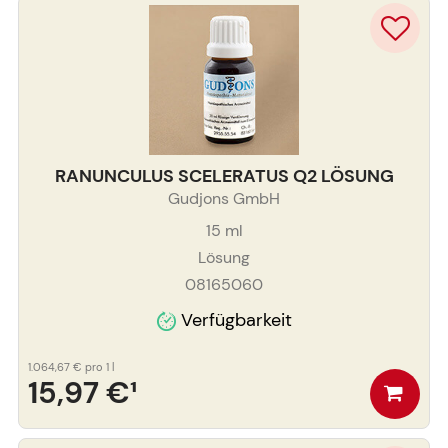
RANUNCULUS SCELERATUS Q2 LÖSUNG
Gudjons GmbH
15
ml
Lösung
08165060
Verfügbarkeit
1.064,67 €
pro 1 l
15,97 €
¹