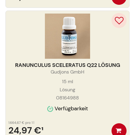
RANUNCULUS SCELERATUS Q22 LÖSUNG
Gudjons GmbH
15
ml
Lösung
08164988
Verfügbarkeit
1.664,67 €
pro 1 l
24,97 €
¹