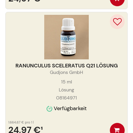
RANUNCULUS SCELERATUS Q21 LÖSUNG
Gudjons GmbH
15
ml
Lösung
08164971
Verfügbarkeit
1.664,67 €
pro 1 l
24,97 €
¹