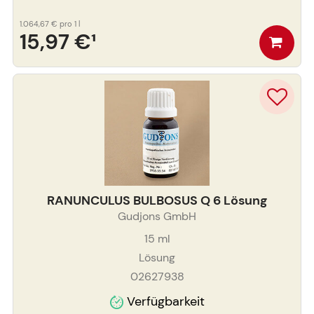
1.064,67 €
pro 1 l
15,97 €
¹
RANUNCULUS BULBOSUS Q 6 Lösung
Gudjons GmbH
15
ml
Lösung
02627938
Verfügbarkeit