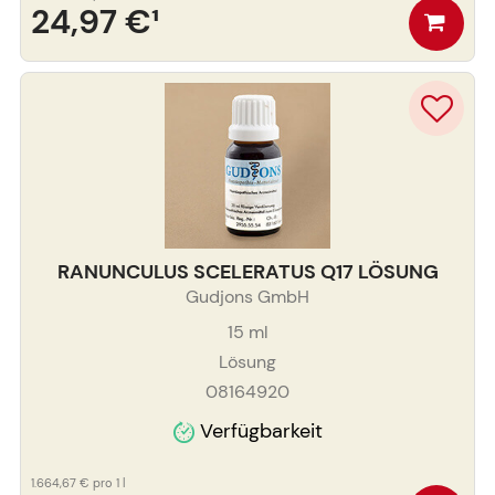
24,97 €
¹
RANUNCULUS SCELERATUS Q17 LÖSUNG
Gudjons GmbH
15
ml
Lösung
08164920
Verfügbarkeit
1.664,67 €
pro 1 l