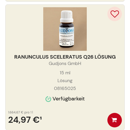
RANUNCULUS SCELERATUS Q26 LÖSUNG
Gudjons GmbH
15
ml
Lösung
08165025
Verfügbarkeit
1.664,67 €
pro 1 l
24,97 €
¹