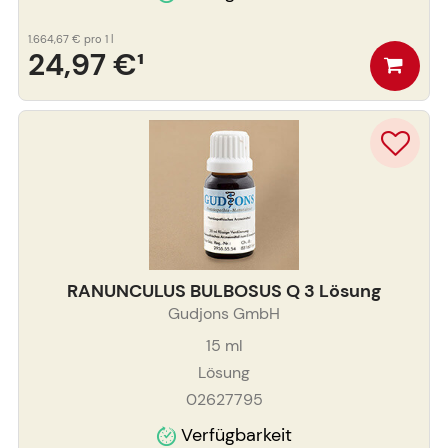
1.664,67 €
pro 1 l
24,97 €
¹
RANUNCULUS BULBOSUS Q 3 Lösung
Gudjons GmbH
15
ml
Lösung
02627795
Verfügbarkeit