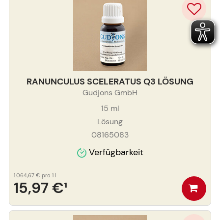
RANUNCULUS SCELERATUS Q3 LÖSUNG
Gudjons GmbH
15
ml
Lösung
08165083
Verfügbarkeit
1.064,67 €
pro 1 l
15,97 €
¹