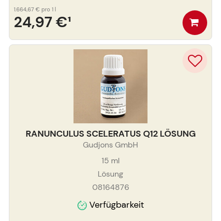
1.664,67 €
pro 1 l
24,97 €
¹
RANUNCULUS SCELERATUS Q12 LÖSUNG
Gudjons GmbH
15
ml
Lösung
08164876
Verfügbarkeit