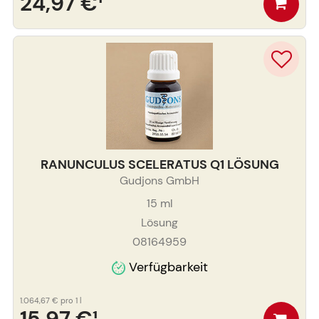
24,97 €
¹
RANUNCULUS SCELERATUS Q1 LÖSUNG
Gudjons GmbH
15
ml
Lösung
08164959
Verfügbarkeit
1.064,67 €
pro 1 l
15,97 €
¹