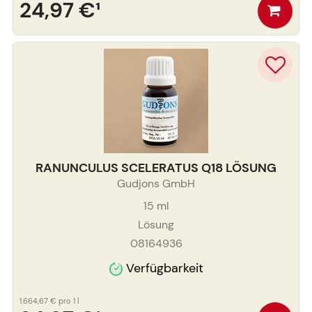
24,97 €
¹
RANUNCULUS SCELERATUS Q18 LÖSUNG
Gudjons GmbH
15
ml
Lösung
08164936
Verfügbarkeit
1.664,67 €
pro 1 l