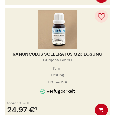
RANUNCULUS SCELERATUS Q23 LÖSUNG
Gudjons GmbH
15
ml
Lösung
08164994
Verfügbarkeit
1.664,67 €
pro 1 l
24,97 €
¹