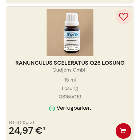
RANUNCULUS SCELERATUS Q25 LÖSUNG
Gudjons GmbH
15
ml
Lösung
08165019
Verfügbarkeit
1.664,67 €
pro 1 l
24,97 €
¹