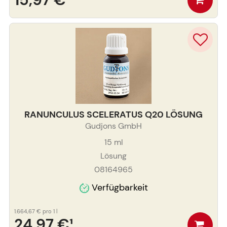
RANUNCULUS SCELERATUS Q20 LÖSUNG
Gudjons GmbH
15
ml
Lösung
08164965
Verfügbarkeit
1.664,67 €
pro 1 l
24,97 €
¹