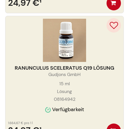
24,97 €
¹
RANUNCULUS SCELERATUS Q19 LÖSUNG
Gudjons GmbH
15
ml
Lösung
08164942
Verfügbarkeit
1.664,67 €
pro 1 l