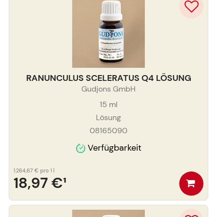
RANUNCULUS SCELERATUS Q4 LÖSUNG
Gudjons GmbH
15
ml
Lösung
08165090
Verfügbarkeit
1.264,67 €
pro 1 l
18,97 €
¹