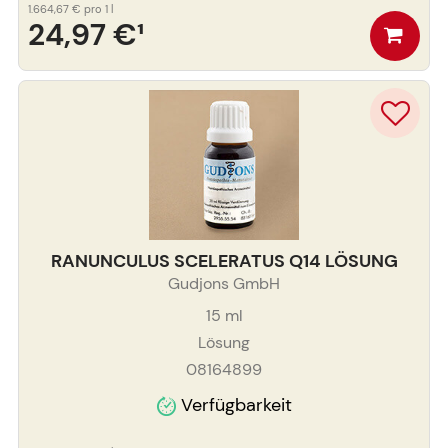
1.664,67 €
pro 1 l
24,97 €
¹
RANUNCULUS SCELERATUS Q14 LÖSUNG
Gudjons GmbH
15
ml
Lösung
08164899
Verfügbarkeit