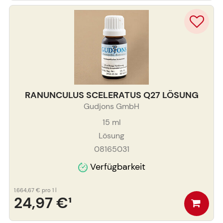
RANUNCULUS SCELERATUS Q27 LÖSUNG
Gudjons GmbH
15
ml
Lösung
08165031
Verfügbarkeit
1.664,67 €
pro 1 l
24,97 €
¹