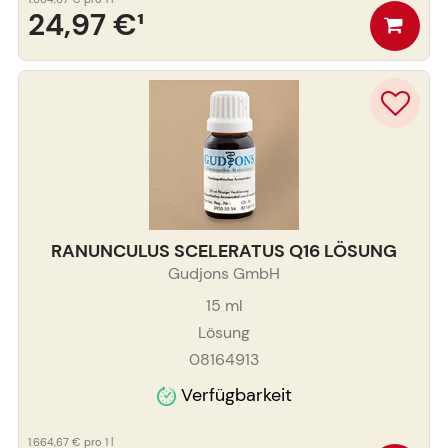
24,97 €
¹
RANUNCULUS SCELERATUS Q16 LÖSUNG
Gudjons GmbH
15
ml
Lösung
08164913
Verfügbarkeit
1.664,67 €
pro 1 l