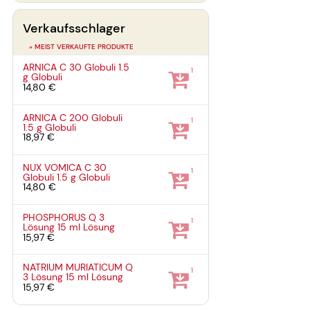
Verkaufsschlager
» MEIST VERKAUFTE PRODUKTE
ARNICA C 30 Globuli
1.5
1
g
Globuli
14,80 €
ARNICA C 200 Globuli
1
1.5 g
Globuli
18,97 €
NUX VOMICA C 30
1
Globuli
1.5 g
Globuli
14,80 €
PHOSPHORUS Q 3
1
Lösung
15 ml
Lösung
15,97 €
NATRIUM MURIATICUM Q
1
3 Lösung
15 ml
Lösung
15,97 €