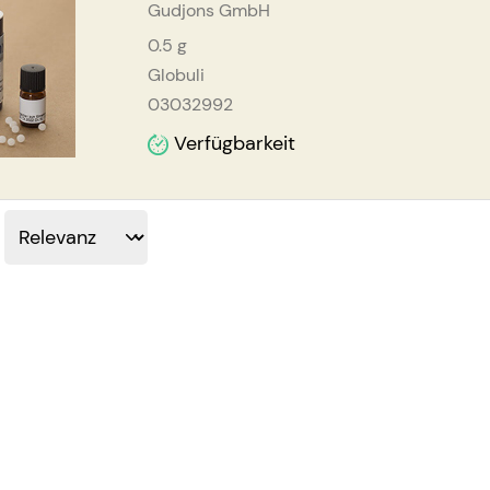
Gudjons GmbH
0.5
g
Globuli
03032992
Verfügbarkeit