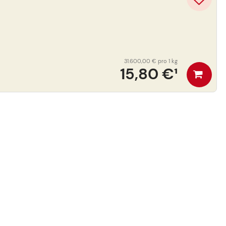
31.600,00 €
pro 1 kg
15,80 €
¹