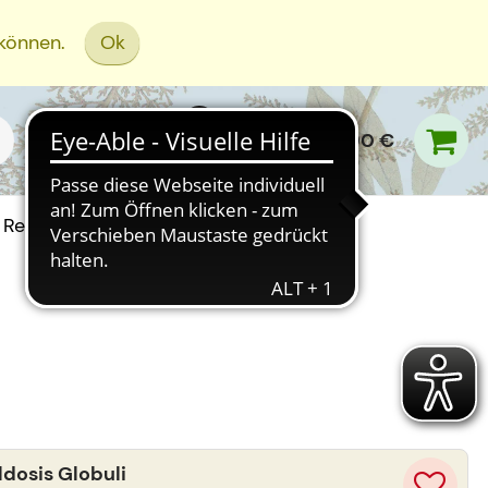
 können.
Ok
0,00 €
Rezept Einreichen
osis Globuli