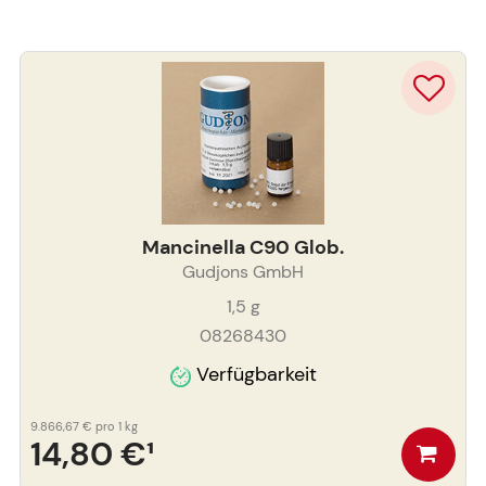
Mancinella C90 Glob.
Gudjons GmbH
1,5
g
08268430
Verfügbarkeit
9.866,67 €
pro 1 kg
14,80 €
¹